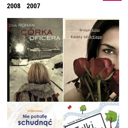
2008
2007
CÓRKA OFICERA
KWIATY OD ARTIEGO
ZINA ROHAN
BRIDGET ASHER
OPRAWA MIĘKKA
OPRAWA MIĘKKA
36,90 ZŁ
29,90 ZŁ