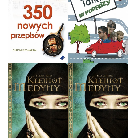
NIE POTRAFIĘ SCHUDNĄĆ
TALKI W PODRÓŻY
PIERRE DUKAN
LESZEK TALKO
OPRAWA MIĘKKA
OPRAWA MIĘKKA
29,90 ZŁ
32,90 ZŁ
KLEJNOT MEDYNY
KLEJNOT MEDYNY
SHERRY JONES
SHERRY JONES
OPRAWA TWARDA
OPRAWA MIĘKKA