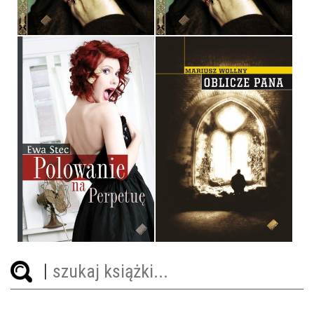
36,90 ZŁ
32,90 ZŁ
POLOWANIE NA
PERPETUĘ
OBLICZE PANA
EWA STEC
MARIUSZ WOLLNY
OPRAWA MIĘKKA
OPRAWA MIĘKKA
29,90 ZŁ
34,90 ZŁ