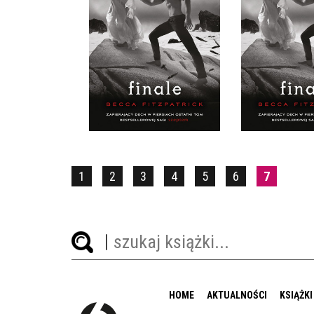
FINALE
FINA
BECCA FITZPATRICK
BECCA FIT
OPRAWA TWARDA
OPRAWA M
39,90 ZŁ
34,9
1
2
3
4
5
6
7
HOME
AKTUALNOŚCI
KSIĄŻKI