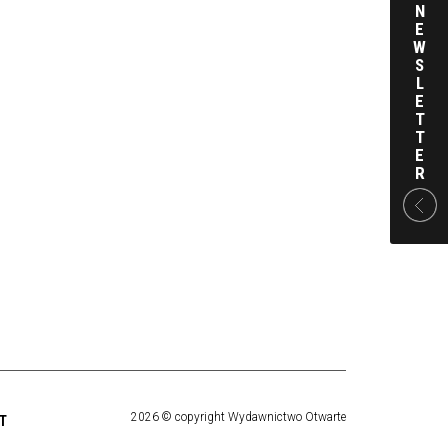
N
E
W
S
L
E
T
T
E
R
2026 © copyright Wydawnictwo Otwarte
T