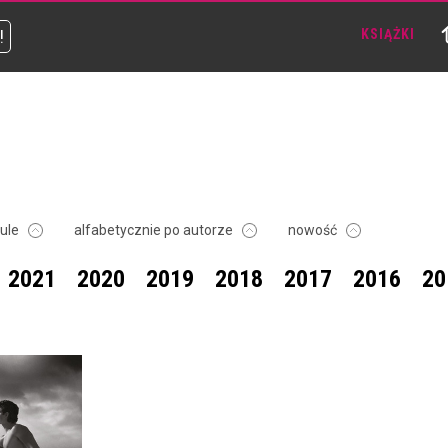
!
KSIĄŻKI
tule
alfabetycznie po autorze
nowość
2021
2020
2019
2018
2017
2016
20