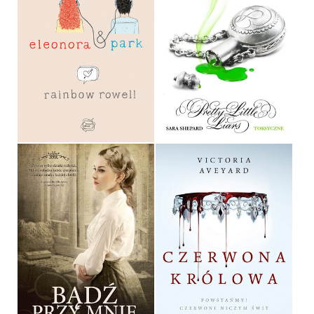
ELEONORA I PARK
TOKSYCZNE
RAINBOW ROWELL
SARA SHEPARD
OPRAWA MIĘKKA
OPRAWA MIĘKKA
36,90 ZŁ
36,90 ZŁ
BĄDŹ PRZY MNIE
CZERWONA KRÓLOWA
BOGNA ZIEMBICKA
VICTORIA AVEYARD
OPRAWA MIĘKKA
OPRAWA MIĘKKA