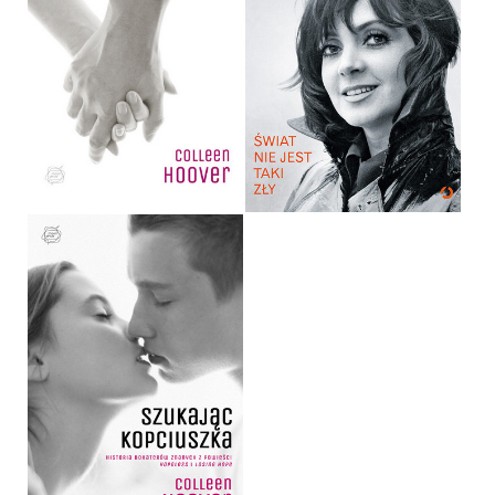
ŚWIAT NIE JEST TAKI ZŁY
LOSING HOPE
HALINA KUNICKA, KAMILA
COLLEEN HOOVER
DRECKA
OPRAWA MIĘKKA
OPRAWA TWARDA
34,90 ZŁ
39,90 ZŁ
SZUKAJĄC KOPCIUSZKA
COLLEEN HOOVER
17,90 ZŁ