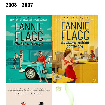
2008
2007
SMAŻONE ZIELONE
BABSKA STACJA
POMIDORY
FANNIE FLAGG
FANNIE FLAGG
OPRAWA MIĘKKA
OPRAWA MIĘKKA
34,90 ZŁ
34,90 ZŁ