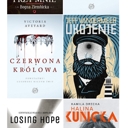
34,90 ZŁ
34,90 ZŁ
CZERWONA KRÓLOWA
UKOJENIE
VICTORIA AVEYARD
JEFF VANDERMEER
OPRAWA TWARDA
OPRAWA MIĘKKA
39,90 ZŁ
36,90 ZŁ