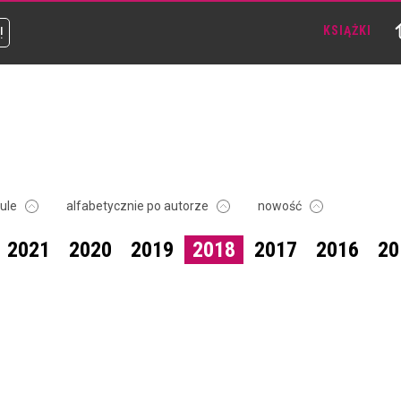
!
KSIĄŻKI
tule
alfabetycznie po autorze
nowość
2021
2020
2019
2018
2017
2016
20