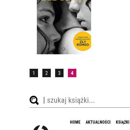
ZŁE SERCE
LEISA RAYVEN
OPRAWA MIĘKKA
36,90 ZŁ
1
2
3
4
HOME
AKTUALNOŚCI
KSIĄŻKI