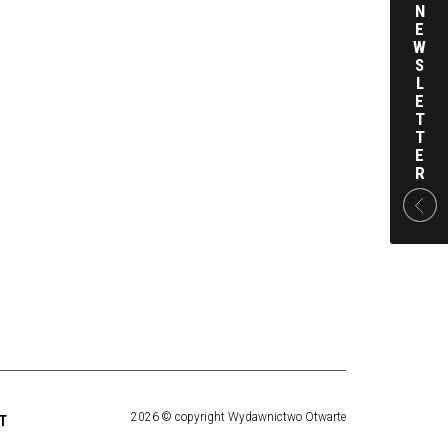
N
E
W
S
L
E
T
T
E
R
2026 © copyright Wydawnictwo Otwarte
T