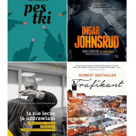
PESTKI
WINOWAJCY
ANNA CIARKOWSKA
INGAR JOHNSRUD
OPRAWA TWARDA
OPRAWA MIĘKKA ZE SKRZYDEŁKAMI
39,90 ZŁ
39,90 ZŁ
JA NIE LECZĘ, JA
UZDRAWIAM
TRAFIKANT
KATARZYNA JANISZEWSKA
ROBERT SEETHALER
OPRAWA MIĘKKA ZE SKRZYDEŁKAMI
OPRAWA TWARDA