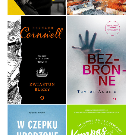
39,90 ZŁ
39,90 ZŁ
ZWIASTUN BURZY
BEZBRONNE
BERNARD CORNWELL
TAYLOR ADAMS
OPRAWA TWARDA
OPRAWA MIĘKKA ZE SKRZYDEŁKAMI
54,90 ZŁ
39,90 ZŁ