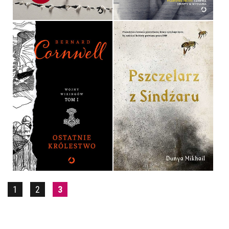
OSTATNIE KRÓLESTWO
PSZCZELARZ Z SINDŻARU
BERNARD CORNWELL
DUNYA MIKHAIL
OPRAWA TWARDA
OPRAWA TWARDA
54,90 ZŁ
39,90 ZŁ
1
2
3