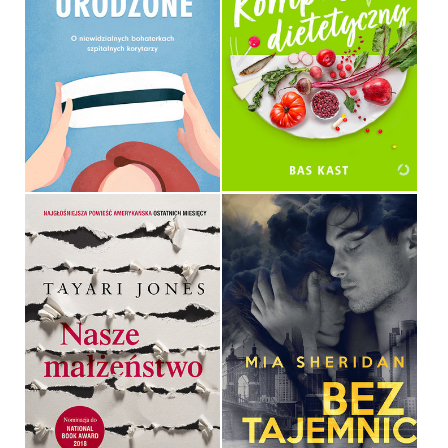
W CZEPKU URODZONE.
KOMPAS DIETETYCZNY
WERONIKA NAWARA
BAS KAST
OPRAWA MIĘKKA ZE SKRZYDEŁKAMI
OPRAWA MIĘKKA ZE SKRZYDEŁKAMI
39,90 ZŁ
39,90 ZŁ
NASZE MAŁŻEŃSTWO
BEZ TAJEMNIC
TAYARI JONES
MIA SHERIDAN
OPRAWA MIĘKKA ZE SKRZYDEŁKAMI
OPRAWA MIĘKKA ZE SKRZYDEŁKAMI
39,90 ZŁ
44,90 ZŁ