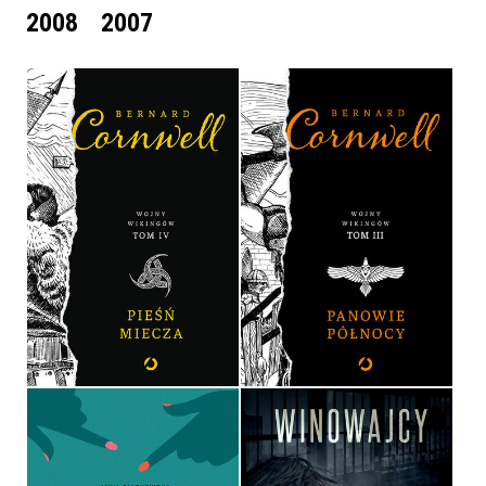
2008
2007
PIEŚŃ MIECZA
PANOWIE PÓŁNOCY
BERNARD CORNWELL
BERNARD CORNWELL
OPRAWA TWARDA
OPRAWA TWARDA
54,90 ZŁ
54,90 ZŁ