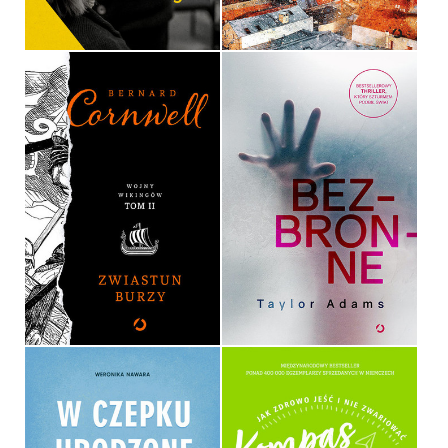
39,90 ZŁ
39,90 ZŁ
ZWIASTUN BURZY
BEZBRONNE
BERNARD CORNWELL
TAYLOR ADAMS
OPRAWA TWARDA
OPRAWA MIĘKKA ZE SKRZYDEŁKAMI
54,90 ZŁ
39,90 ZŁ