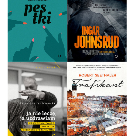
PESTKI
WINOWAJCY
ANNA CIARKOWSKA
INGAR JOHNSRUD
OPRAWA TWARDA
OPRAWA MIĘKKA ZE SKRZYDEŁKAMI
39,90 ZŁ
39,90 ZŁ
JA NIE LECZĘ, JA
UZDRAWIAM
TRAFIKANT
KATARZYNA JANISZEWSKA
ROBERT SEETHALER
OPRAWA MIĘKKA ZE SKRZYDEŁKAMI
OPRAWA TWARDA