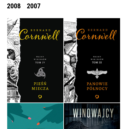
2008
2007
PIEŚŃ MIECZA
PANOWIE PÓŁNOCY
BERNARD CORNWELL
BERNARD CORNWELL
OPRAWA TWARDA
OPRAWA TWARDA
54,90 ZŁ
54,90 ZŁ