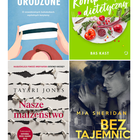
W CZEPKU URODZONE.
KOMPAS DIETETYCZNY
WERONIKA NAWARA
BAS KAST
OPRAWA MIĘKKA ZE SKRZYDEŁKAMI
OPRAWA MIĘKKA ZE SKRZYDEŁKAMI
39,90 ZŁ
39,90 ZŁ
NASZE MAŁŻEŃSTWO
BEZ TAJEMNIC
TAYARI JONES
MIA SHERIDAN
OPRAWA MIĘKKA ZE SKRZYDEŁKAMI
OPRAWA MIĘKKA ZE SKRZYDEŁKAMI
39,90 ZŁ
44,90 ZŁ