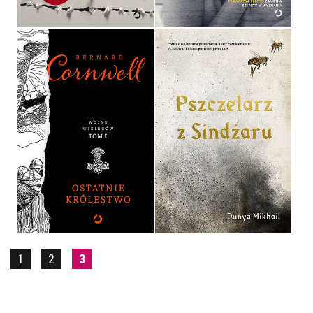
OSTATNIE KRÓLESTWO
PSZCZELARZ Z SINDŻARU
BERNARD CORNWELL
DUNYA MIKHAIL
OPRAWA TWARDA
OPRAWA TWARDA
54,90 ZŁ
39,90 ZŁ
1
2
3