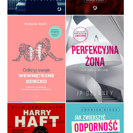
39,90 ZŁ
39,90 ZŁ
ODKRYJ SWOJE
WEWNĘTRZNE DZIECKO
PERFEKCYJNA ŻONA
STEFANIE STAHL
JP DELANEY
OPRAWA MIĘKKA ZE SKRZYDEŁKAMI
OPRAWA MIĘKKA ZE SKRZYDEŁKAMI
39,90 ZŁ
39,90 ZŁ