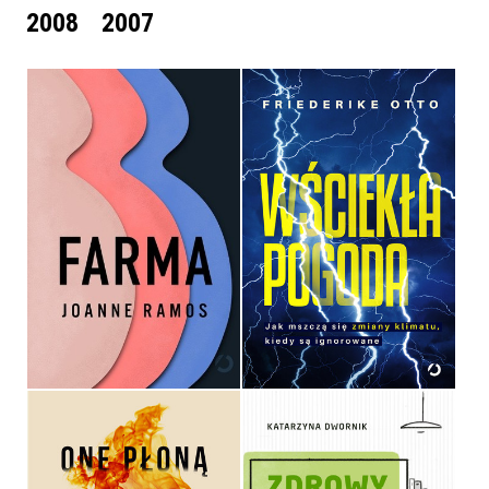
2008
2007
FARMA
WŚCIEKŁA POGODA
JOANNE RAMOS
FREDERIKE OTTO
OPRAWA MIĘKKA ZE SKRZYDEŁKAMI
OPRAWA MIĘKKA ZE SKRZYDEŁKAMI
39,90 ZŁ
36,90 ZŁ