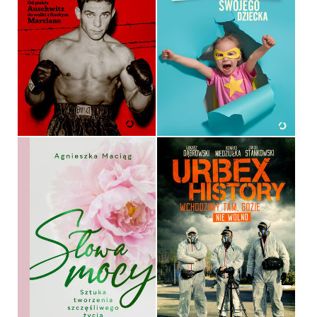
JAK ZWIĘKSZYĆ
ODPORNOŚĆ SWOJEGO
HARRY HAFT
DZIECKA
ALAN SCOTT HAFT
MONIKA BIGOŚ
OPRAWA TWARDA
OPRAWA MIĘKKA ZE SKRZYDEŁKAMI
39,90 ZŁ
39,90 ZŁ
URBEX HISTORY
ŁUKASZ DĄBROWSKI,
SŁOWA MOCY
KONRAD NIEDZIUŁKA, JAKUB
AGNIESZKA MACIĄG
STANKOWSKI
OPRAWA TWARDA
OPRAWA MIĘKKA ZE SKRZYDEŁKAMI
59,90 ZŁ
44,90 ZŁ