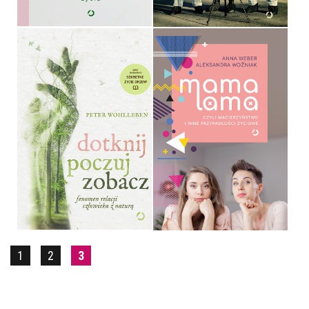
MAMA LAMA, CZYLI
MACIERZYŃSTWO I INNE
PRZYPADŁOŚCI ŻYCIOWE
DOTKNIJ, POCZUJ,
ZOBACZ
ANNA WEBER, ALEKSANDRA
PETER WOHLLEBEN
WOŹNIAK
OPRAWA TWARDA
OPRAWA MIĘKKA ZE SKRZYDEŁKAMI
39,90 ZŁ
44,90 ZŁ
1
2
3