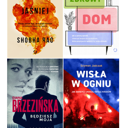
ONE PŁONĄ JAŚNIEJ
ZDROWY DOM
SHOBHA RAO
KATARZYNA DWORNIK
OPRAWA MIĘKKA ZE SKRZYDEŁKAMI
OPRAWA MIĘKKA ZE SKRZYDEŁKAMI
39,90 ZŁ
39,90 ZŁ
BĘDZIESZ MOJA
WISŁA W OGNIU
DIANA BRZEZIŃSKA
SZYMON JADCZAK
OPRAWA MIĘKKA ZE SKRZYDEŁKAMI
OPRAWA MIĘKKA ZE SKRZYDEŁKAMI