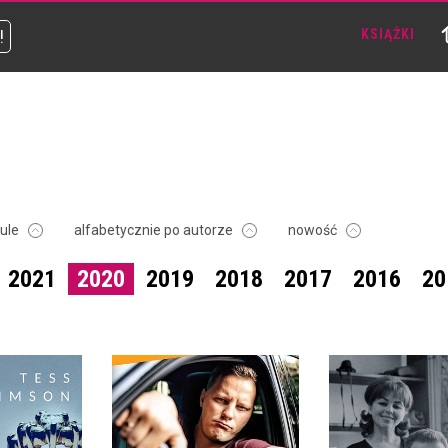
!
KSIĄŻKI
tule
alfabetycznie po autorze
nowość
2021
2020
2019
2018
2017
2016
20
MOTOZNAFCA