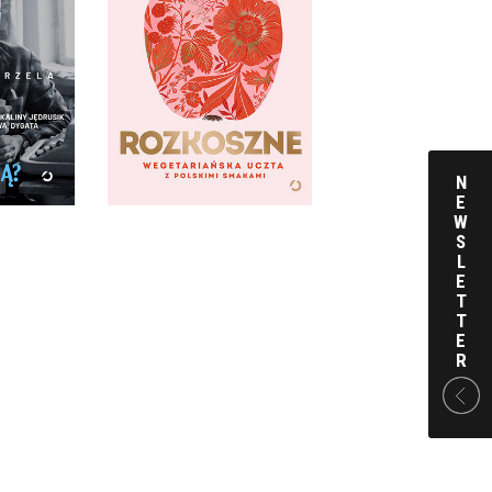
ĘDZIE ŹLE
NĄ?
ROZKOSZNE
RZELA
MICHAŁ KORKOSZ
ARDA
OPRAWA TWARDA
 ZŁ
59,99 ZŁ
N
E
W
S
L
E
T
T
E
R