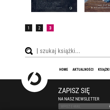
44,99 ZŁ
59,9
1
2
3
HOME
AKTUALNOŚCI
KSIĄŻKI
ZAPISZ SIĘ
NA NASZ NEWSLETTER