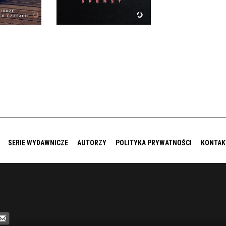
9 ZŁ
49,99 ZŁ
SERIE WYDAWNICZE
AUTORZY
POLITYKA PRYWATNOŚCI
KONTAK