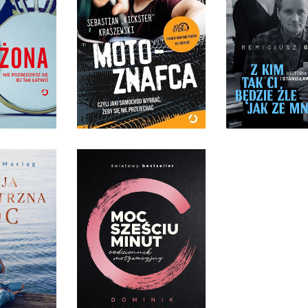
ŻONA
SEBASTIAN "KICKSTER"
Z KIM TAK CI B
JAK ZE M
IMSON
KRASZEWSKI
REMIGIUSZ G
ĘKKA ZE
OPRAWA MIĘKKA ZE
ŁKAMI
SKRZYDEŁKAMI
OPRAWA TW
9 ZŁ
49,90 ZŁ
49,99
NĘTRZNA
C
MOC SZEŚCIU MINUT
 MACIĄG
DOMINIK SPENST
TWARDA
OPRAWA TWARDA