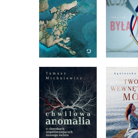
ARCHIPELAG PSA
BYŁA/
PHILIPPE CLAUDEL
TESS ST
OPRAWA MIĘKKA ZE
OPRAWA MI
SKRZYDEŁKAMI
SKRZYDE
39,99 ZŁ
39,9
TWOJA WEW
CHWILOWA ANOMALIA
MO
TOMEK MICHNIEWICZ
AGNIESZKA
OPRAWA TWARDA
OPRAWA 