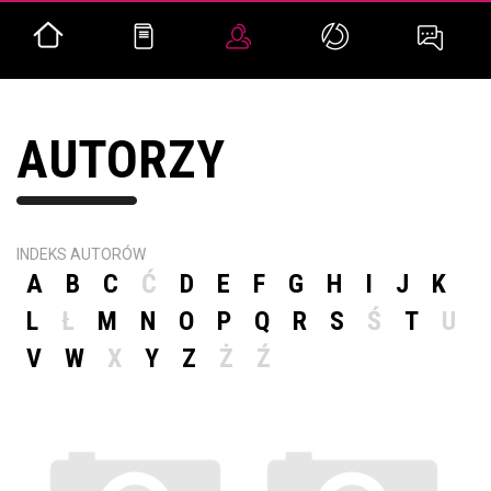
AUTORZY
INDEKS AUTORÓW
A
B
C
Ć
D
E
F
G
H
I
J
K
L
Ł
M
N
O
P
Q
R
S
Ś
T
U
V
W
X
Y
Z
Ż
Ź