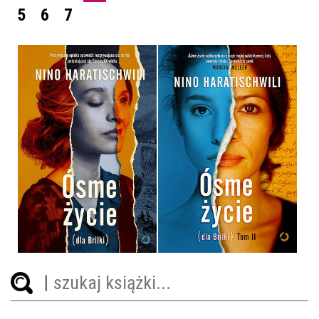
5
6
7
ÓSME ŻYCIE (DLA BRILKI)
ÓSME ŻYCIE (DLA BRILKI)
NINO HARATISCHWILI
NINO HARATISCHWILI
OPRAWA TWARDA
OPRAWA TWARDA
44,90 ZŁ
44,90 ZŁ