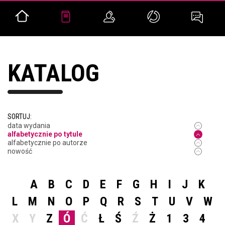
KATALOG
SORTUJ:
data wydania
alfabetycznie po tytule
alfabetycznie po autorze
nowość
A
B
C
D
E
F
G
H
I
J
K
L
M
N
O
P
Q
R
S
T
U
V
W
X
Y
Z
Ó
Ć
Ł
Ś
Ź
Ż
1
3
4