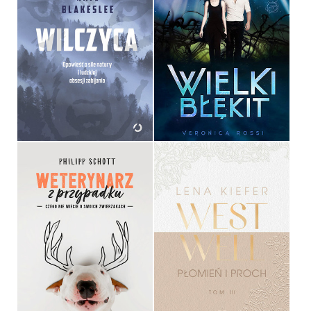
WILCZYCA
WIELKI BŁĘKIT
NATE BLAKESLEE
VERONICA ROSSI
OPRAWA MIĘKKA ZE SKRZYDEŁKAMI
OPRAWA MIĘKKA
39,90 ZŁ
34,90 ZŁ
WETERYNARZ Z
WESTWELL. PŁOMIEŃ I
PRZYPADKU
PROCH
PHILIPP SCHOTT
LENA KIEFER
OPRAWA MIĘKKA ZE SKRZYDEŁKAMI
OPRAWA MIĘKKA