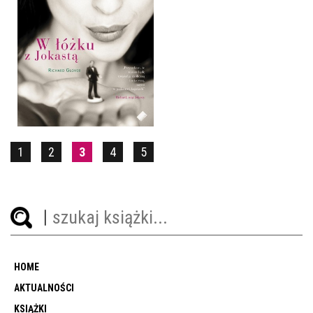
W ŁÓŻKU Z JOKASTĄ
RICHARD GLOVER
OPRAWA MIĘKKA
29,90 ZŁ
1
2
3
4
5
HOME
AKTUALNOŚCI
KSIĄŻKI