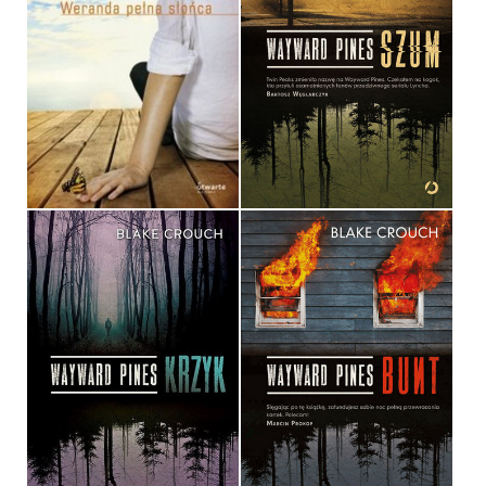
WERANDA PEŁNA
SŁOŃCA
WAYWARD PINES. SZUM
JULIETTE FAY
BLAKE CROUCH
OPRAWA MIĘKKA
OPRAWA MIĘKKA
34,90 ZŁ
34,90 ZŁ
WAYWARD PINES. KRZYK
WAYWARD PINES. BUNT
BLAKE CROUCH
BLAKE CROUCH
OPRAWA MIĘKKA
OPRAWA MIĘKKA
34,90 ZŁ
34,90 ZŁ