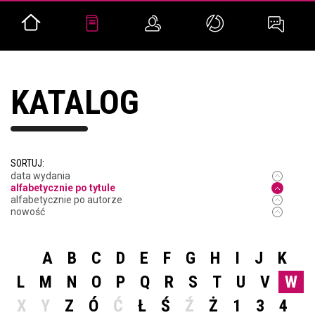
KATALOG
SORTUJ:
data wydania
alfabetycznie po tytule
alfabetycznie po autorze
nowość
A
B
C
D
E
F
G
H
I
J
K
L
M
N
O
P
Q
R
S
T
U
V
W
X
Y
Z
Ó
Ć
Ł
Ś
Ź
Ż
1
3
4