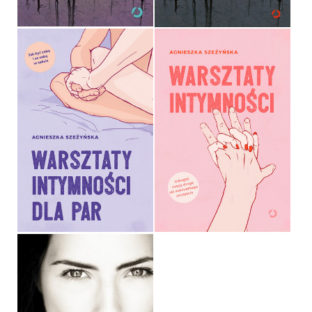
WARSZTATY INTYMNOŚCI
DLA PAR
AGNIESZKA SZEŻYŃSKA
OPRAWA MIĘKKA
WARSZTATY INTYMNOŚCI
54,99 ZŁ
AGNIESZKA SZEŻYŃSKA