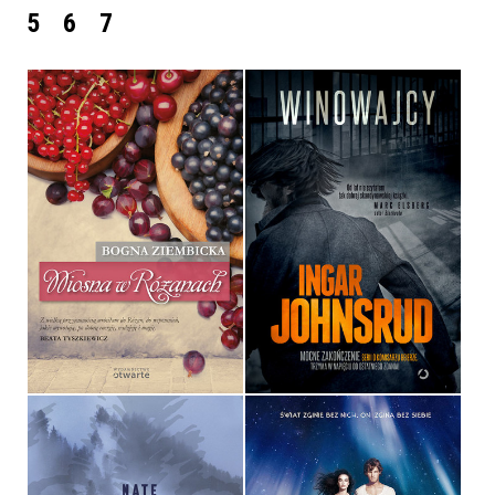
5
6
7
WIOSNA W RÓŻANACH
WINOWAJCY
BOGNA ZIEMBICKA
INGAR JOHNSRUD
OPRAWA MIĘKKA
OPRAWA MIĘKKA ZE SKRZYDEŁKAMI
34,90 ZŁ
39,90 ZŁ