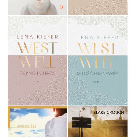
39,90 ZŁ
54,99 ZŁ
WESTWELL. PIĘKNO I
WESTWELL. MIŁOŚĆ I
CHAOS
NIENAWIŚĆ
LENA KIEFER
LENA KIEFER
OPRAWA MIĘKKA
OPRAWA MIĘKKA
54,99 ZŁ
54,99 ZŁ