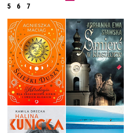
5
6
7
ŚCIEŻKI DUSZY
ŚMIERĆ W KLASZTORZE
AGNIESZKA MACIĄG
ADRIANNA EWA STAWSKA
OPRAWA TWARDA
OPRAWA MIĘKKA
69,99 ZŁ
29,00 ZŁ