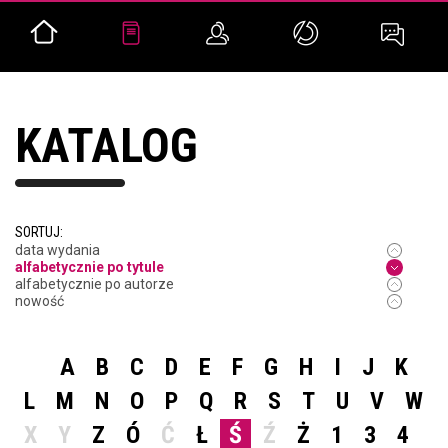
KATALOG
SORTUJ:
data wydania
alfabetycznie po tytule
alfabetycznie po autorze
nowość
A
B
C
D
E
F
G
H
I
J
K
L
M
N
O
P
Q
R
S
T
U
V
W
X
Y
Z
Ó
Ć
Ł
Ś
Ź
Ż
1
3
4