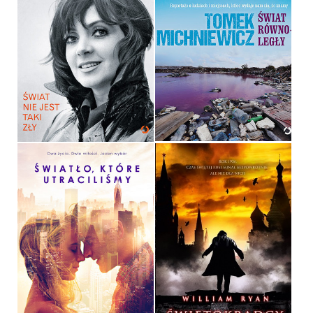
ŚWIAT NIE JEST TAKI ZŁY
ŚWIAT RÓWNOLEGŁY
HALINA KUNICKA, KAMILA
DRECKA
TOMEK MICHNIEWICZ
OPRAWA TWARDA
OPRAWA MIĘKKA
39,90 ZŁ
39,90 ZŁ
ŚWIĘTOKRADCY
ŚWIATŁO, KTÓRE
UTRACILIŚMY
WILLIAM RYAN
JILL SANTOPOLO
OPRAWA MIĘKKA