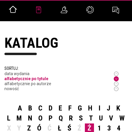
KATALOG
SORTUJ:
data wydania
alfabetycznie po tytule
alfabetycznie po autorze
nowość
A
B
C
D
E
F
G
H
I
J
K
L
M
N
O
P
Q
R
S
T
U
V
W
X
Y
Z
Ó
Ć
Ł
Ś
Ź
Ż
1
3
4