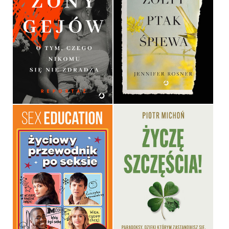
ŻONY GEJÓW
ŻÓŁTY PTAK ŚPIEWA
MARIA MAMCZUR
JENNIFER ROSSNER
OPRAWA MIĘKKA
OPRAWA MIĘKKA ZE SKRZYDEŁKAMI
ŻYCIOWY PRZEWODNIK
PO SEKSIE.
ŻYCZĘ SZCZĘŚCIA
OPRACOWANIE ZBIOROWE
PIOTR MICHOŃ
OPRAWA TWARDA
OPRAWA MIĘKKA