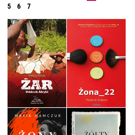
5
6
7
ŻONA_22
ŻAR
MELANIE GIDEON
DARIUSZ ROSIAK
OPRAWA MIĘKKA
36,90 ZŁ
36,90 ZŁ