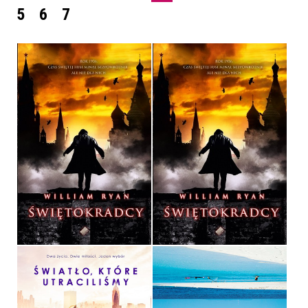
5
6
7
ŚWIĘTOKRADCY
ŚWIĘTOKRADCY
WILLIAM RYAN
WILLIAM RYAN
OPRAWA MIĘKKA
OPRAWA TWARDA
32,90 ZŁ
36,90 ZŁ