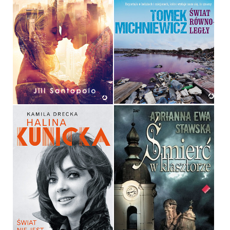
ŚWIAT RÓWNOLEGŁY
ŚWIATŁO, KTÓRE
UTRACILIŚMY
TOMEK MICHNIEWICZ
JILL SANTOPOLO
OPRAWA MIĘKKA
36,90 ZŁ
39,90 ZŁ
ŚWIAT NIE JEST TAKI ZŁY
ŚMIERĆ W KLASZTORZE
HALINA KUNICKA, KAMILA
DRECKA
ADRIANNA EWA STAWSKA
OPRAWA TWARDA
OPRAWA MIĘKKA