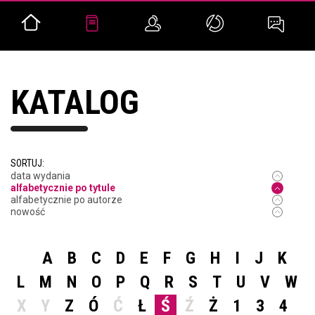
KATALOG
SORTUJ:
data wydania
alfabetycznie po tytule
alfabetycznie po autorze
nowość
A
B
C
D
E
F
G
H
I
J
K
L
M
N
O
P
Q
R
S
T
U
V
W
X
Y
Z
Ó
Ć
Ł
Ś
Ź
Ż
1
3
4