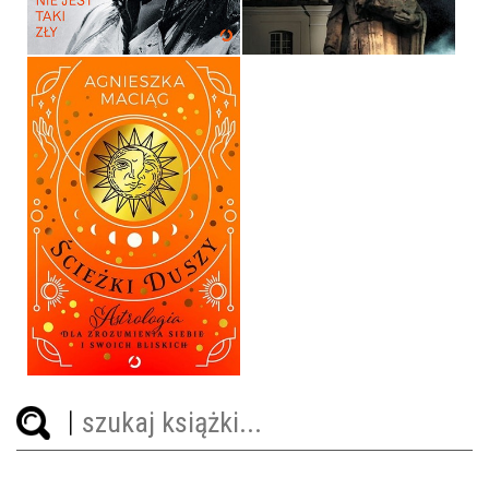
39,90 ZŁ
29,00 ZŁ
ŚCIEŻKI DUSZY
AGNIESZKA MACIĄG
OPRAWA TWARDA
69,99 ZŁ