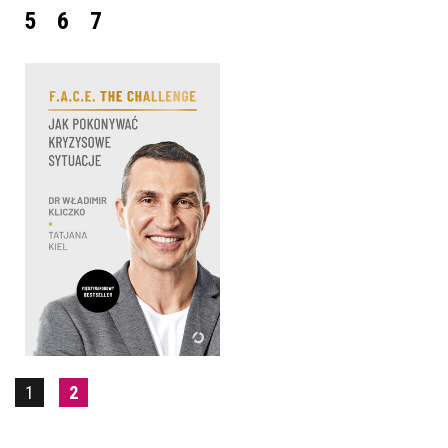
5
6
7
F.A.C.E. THE CHALLENGE.
WŁADIMIR KLICZKO,
TATJANA KIEL
OPRAWA MIĘKKA
49,99 ZŁ
1
2