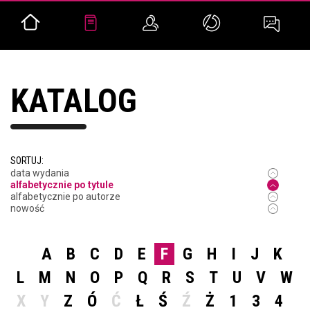
KATALOG
SORTUJ:
data wydania
alfabetycznie po tytule
alfabetycznie po autorze
nowość
A
B
C
D
E
F
G
H
I
J
K
L
M
N
O
P
Q
R
S
T
U
V
W
X
Y
Z
Ó
Ć
Ł
Ś
Ź
Ż
1
3
4