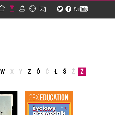
W
X
Y
Z
Ó
Ć
Ł
Ś
Ź
Ż