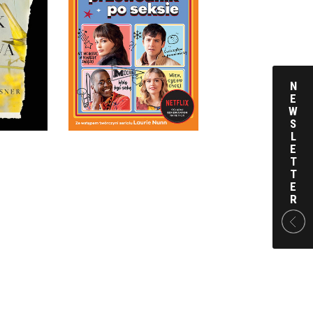
ŻYCIOWY PRZEWODNIK
PO SEKSIE.
OPRACOWANIE ZBIOROWE
ŚPIEWA
OPRAWA TWARDA
SSNER
KA ZE
N
44,99 ZŁ
E
AMI
W
S
L
E
T
T
E
R