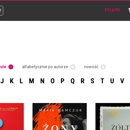
!
KSIĄŻKI
tule
alfabetycznie po autorze
nowość
J
K
L
M
N
O
P
Q
R
S
T
U
V