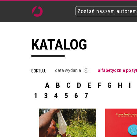
Zostań naszym autorem
KATALOG
data wydania
alfabetycznie po ty
SORTUJ:
A
B
C
D
E
F
G
H
I
1
3
4
5
6
7