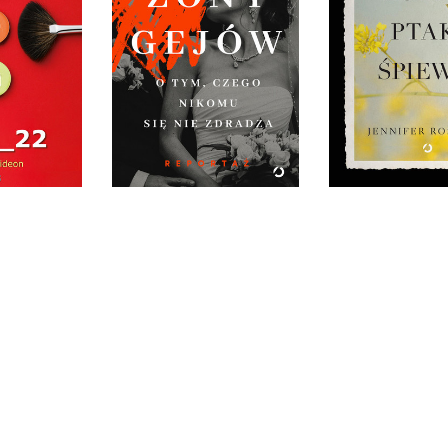
_22
GIDEON
ŻÓŁTY PTAK 
IĘKKA
ŻONY GEJÓW
JENNIFER RO
MARIA MAMCZUR
OPRAWA MIĘK
0 ZŁ
OPRAWA MIĘKKA
SKRZYDEŁK