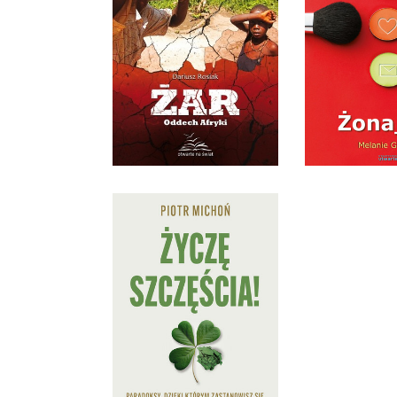
ŻONA
ŻAR
MELANIE 
DARIUSZ ROSIAK
OPRAWA M
36,90 ZŁ
36,9
ŻYCZĘ SZCZĘŚCIA
PIOTR MICHOŃ
OPRAWA MIĘKKA