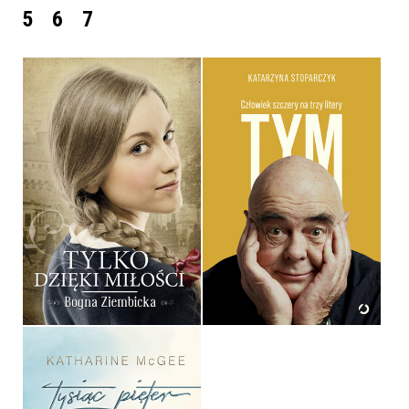
5
6
7
TYM. CZŁOWIEK SZCZERY
TYLKO DZIĘKI MIŁOŚCI
NA TRZY LITERY
BOGNA ZIEMBICKA
KATARZYNA STOPARCZYK
OPRAWA MIĘKKA
OPRAWA TWARDA
34,90 ZŁ
59,99 ZŁ