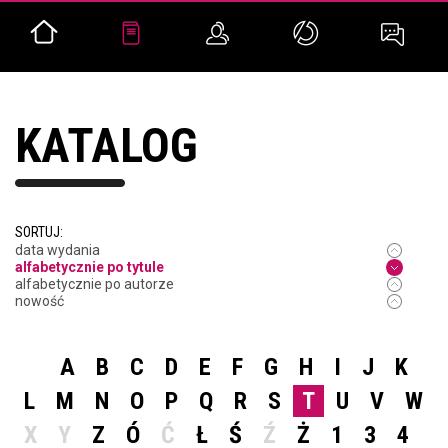
KATALOG
SORTUJ:
data wydania
alfabetycznie po tytule
alfabetycznie po autorze
nowość
A
B
C
D
E
F
G
H
I
J
K
L
M
N
O
P
Q
R
S
T
U
V
W
X
Y
Z
Ó
Ć
Ł
Ś
Ź
Ż
1
3
4