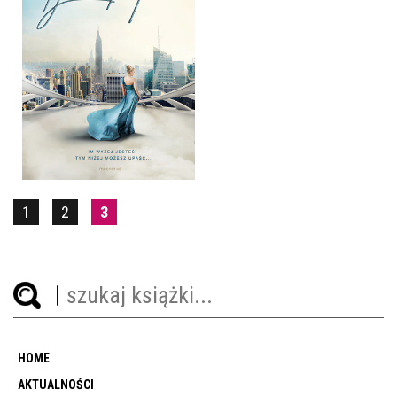
TYSIĄC PIĘTER
KATHARINE MCGEE
OPRAWA MIĘKKA ZE SKRZYDEŁKAMI
36,90 ZŁ
1
2
3
HOME
AKTUALNOŚCI