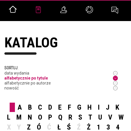
KATALOG
SORTUJ:
data wydania
alfabetycznie po tytule
alfabetycznie po autorze
nowość
A
B
C
D
E
F
G
H
I
J
K
L
M
N
O
P
Q
R
S
T
U
V
W
X
Y
Z
Ó
Ć
Ł
Ś
Ź
Ż
1
3
4