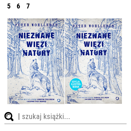
5
6
7
NIEZNANE WIĘZI NATURY
NIEZNANE WIĘZI NATURY
- WYDANIE ILUSTROWANE
PETER WOHLLEBEN
PETER WOHLLEBEN
OPRAWA TWARDA
OPRAWA TWARDA
34,90 ZŁ
44,90 ZŁ