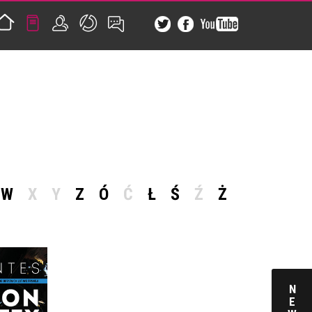
W
X
Y
Z
Ó
Ć
Ł
Ś
Ź
Ż
N
E
EX. TOM