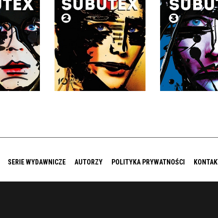
3
UBUTEX
VERNON SUBUTEX
VIRGINIE DES
ESPENTES
VIRGINIE DESPENTES
OPRAWA MIĘK
IĘKKA
OPRAWA MIĘKKA
SKRZYDEŁK
0 ZŁ
39,90 ZŁ
39,90
SERIE WYDAWNICZE
AUTORZY
POLITYKA PRYWATNOŚCI
KONTAK