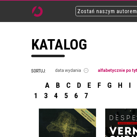
Zostań naszym autorem
KATALOG
data wydania
alfabetycznie po ty
SORTUJ:
A
B
C
D
E
F
G
H
I
1
3
4
5
6
7