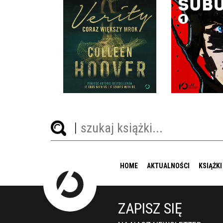
VERITY. CORAZ WIĘKSZY
MROK
VERNON S
COLLEEN HOOVER
VIRGINIE D
OPRAWA MIĘKKA
OPRAWA M
49,99 ZŁ
39,9
HOME
AKTUALNOŚCI
KSIĄŻKI
ZAPISZ SIĘ