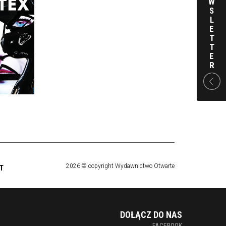
W
S
PENTES
L
E
KA ZE
T
AMI
T
E
R
 ZŁ
2026 © copyright Wydawnictwo Otwarte
T
DOŁĄCZ DO NAS