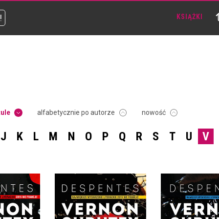
!
KSIĄŻKI
tule
alfabetycznie po autorze
nowość
J
K
L
M
N
O
P
Q
R
S
T
U
V
VERNON SUBUT