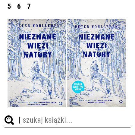
5
6
7
NIEZNANE WIĘZI NATURY
NIEZNANE WIĘZI NATURY
- WYDANIE ILUSTROWANE
PETER WOHLLEBEN
PETER WOHLLEBEN
OPRAWA TWARDA
OPRAWA TWARDA
34,90 ZŁ
44,90 ZŁ