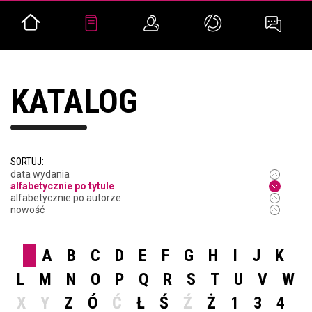
KATALOG
SORTUJ:
data wydania
alfabetycznie po tytule
alfabetycznie po autorze
nowość
A
B
C
D
E
F
G
H
I
J
K
L
M
N
O
P
Q
R
S
T
U
V
W
X
Y
Z
Ó
Ć
Ł
Ś
Ź
Ż
1
3
4