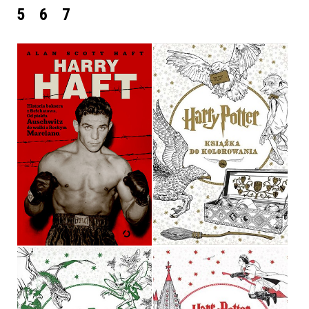
5
6
7
HARRY HAFT
HARRY POTTER
ALAN SCOTT HAFT
OPRACOWANIE ZBIOROWE
OPRAWA TWARDA
OPRAWA MIĘKKA
39,90 ZŁ
29,90 ZŁ