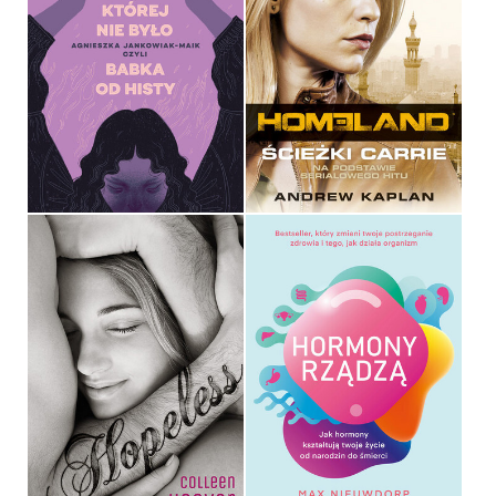
HISTORIA, KTÓREJ NIE
BYŁO
HOMELAND
AGNIESZKA JANKOWIAK-
MAIK
ANDREW KAPLAN
OPRAWA MIĘKKA
OPRAWA MIĘKKA
49,99 ZŁ
34,90 ZŁ
HOPELESS
HORMONY RZĄDZĄ
COLLEEN HOOVER
MAX NIEUWDORP
OPRAWA MIĘKKA
OPRAWA MIĘKKA
34,90 ZŁ
49,99 ZŁ