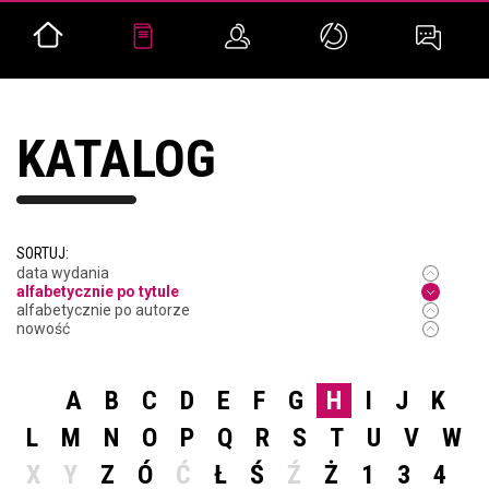
KATALOG
SORTUJ:
data wydania
alfabetycznie po tytule
alfabetycznie po autorze
nowość
A
B
C
D
E
F
G
H
I
J
K
L
M
N
O
P
Q
R
S
T
U
V
W
X
Y
Z
Ó
Ć
Ł
Ś
Ź
Ż
1
3
4