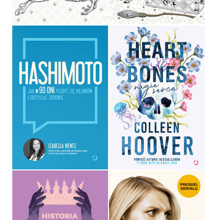
34,90 ZŁ
19,90 ZŁ
HEART BONES. NAGIE
HASHIMOTO
SERCA
IZABELLA WENTZ
COLLEEN HOOVER
OPRAWA MIĘKKA ZE SKRZYDEŁKAMI
OPRAWA MIĘKKA
39,90 ZŁ
49,99 ZŁ