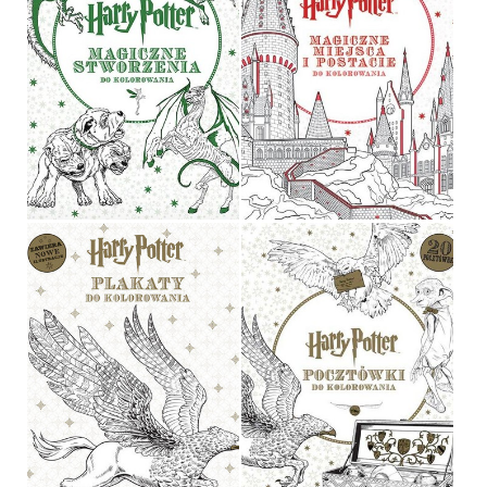
HARRY POTTER.
MAGICZNE MIEJSCA I
HARRY POTTER
POSTACIE DO
KOLOROWANIA
OPRACOWANIE ZBIOROWE
OPRACOWANIE ZBIOROWE
OPRAWA MIĘKKA
29,90 ZŁ
29,90 ZŁ
HARRY POTTER.
HARRY POTTER. PLAKATY
POCZTÓWKI DO
DO KOLOROWANIA
KOLOROWANIA
OPRACOWANIE ZBIOROWE
OPRACOWANIE ZBIOROWE