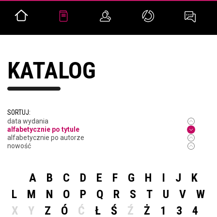
KATALOG
SORTUJ:
data wydania
alfabetycznie po tytule
alfabetycznie po autorze
nowość
A
B
C
D
E
F
G
H
I
J
K
L
M
N
O
P
Q
R
S
T
U
V
W
X
Y
Z
Ó
Ć
Ł
Ś
Ź
Ż
1
3
4