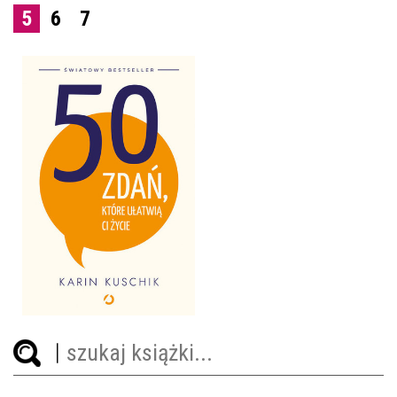
5
6
7
50 ZDAŃ, KTÓRE UŁATWIĄ
CI ŻYCIE
KARIN KUSCHIK
OPRAWA MIĘKKA
49,99 ZŁ