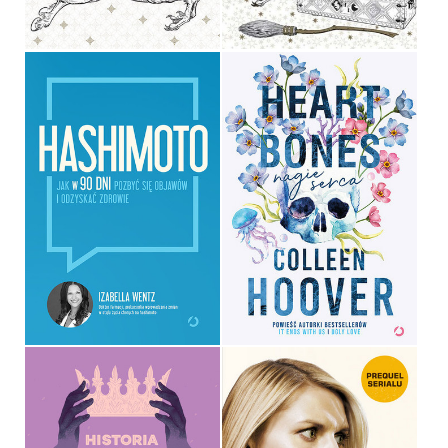
34,90 ZŁ
19,90 ZŁ
HEART BONES. NAGIE
HASHIMOTO
SERCA
IZABELLA WENTZ
COLLEEN HOOVER
OPRAWA MIĘKKA ZE SKRZYDEŁKAMI
OPRAWA MIĘKKA
39,90 ZŁ
49,99 ZŁ