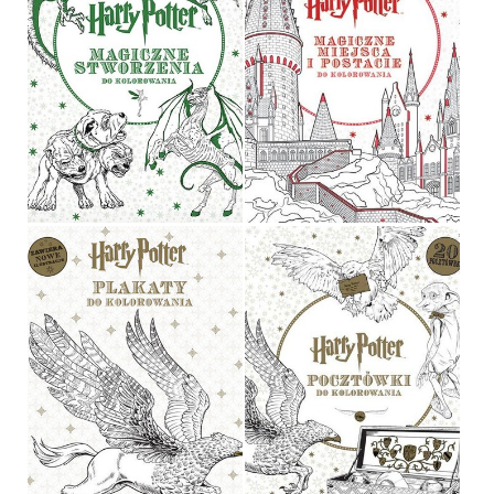
HARRY POTTER.
MAGICZNE MIEJSCA I
HARRY POTTER
POSTACIE DO
KOLOROWANIA
OPRACOWANIE ZBIOROWE
OPRACOWANIE ZBIOROWE
OPRAWA MIĘKKA
29,90 ZŁ
29,90 ZŁ
HARRY POTTER.
HARRY POTTER. PLAKATY
POCZTÓWKI DO
DO KOLOROWANIA
KOLOROWANIA
OPRACOWANIE ZBIOROWE
OPRACOWANIE ZBIOROWE