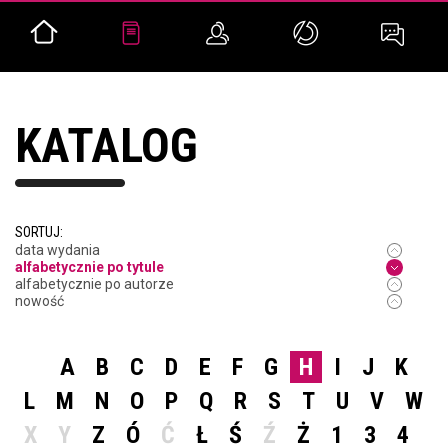
KATALOG
SORTUJ:
data wydania
alfabetycznie po tytule
alfabetycznie po autorze
nowość
A
B
C
D
E
F
G
H
I
J
K
L
M
N
O
P
Q
R
S
T
U
V
W
X
Y
Z
Ó
Ć
Ł
Ś
Ź
Ż
1
3
4