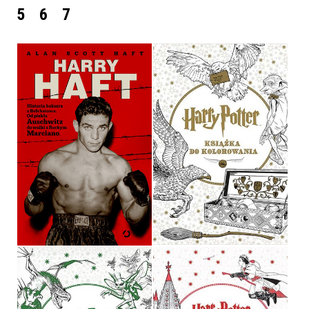
5
6
7
HARRY HAFT
HARRY POTTER
ALAN SCOTT HAFT
OPRACOWANIE ZBIOROWE
OPRAWA TWARDA
OPRAWA MIĘKKA
39,90 ZŁ
29,90 ZŁ