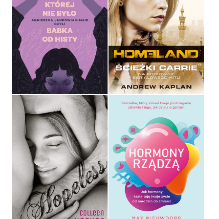
HISTORIA, KTÓREJ NIE
BYŁO
HOMELAND
AGNIESZKA JANKOWIAK-
MAIK
ANDREW KAPLAN
OPRAWA MIĘKKA
OPRAWA MIĘKKA
49,99 ZŁ
34,90 ZŁ
HOPELESS
HORMONY RZĄDZĄ
COLLEEN HOOVER
MAX NIEUWDORP
OPRAWA MIĘKKA
OPRAWA MIĘKKA
34,90 ZŁ
49,99 ZŁ