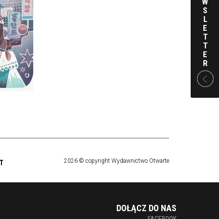
W
NIOWĄ A
S
Ą
L
E
OK
T
KKA
T
E
R
 ZŁ
2026 © copyright Wydawnictwo Otwarte
T
DOŁĄCZ DO NAS