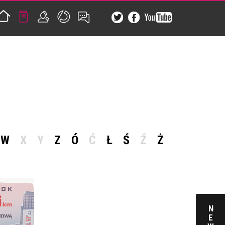
W
X
Y
Z
Ó
Ć
Ł
Ś
Ź
Ż
N
E
MIĘDZY