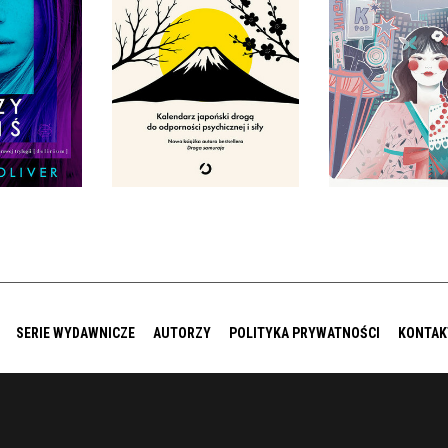
DROGĄ DO ODPORNOŚCI
KOREĄ POŁUD
 DZIŚ
PSYCHICZNEJ I SIŁY
POLSK
OLIVER
ANTONIO ANTEFERMO
MIJIN M
IĘKKA
OPRAWA MIĘKKA
OPRAWA MIĘ
0 ZŁ
54,99 ZŁ
59,99
SERIE WYDAWNICZE
AUTORZY
POLITYKA PRYWATNOŚCI
KONTAK