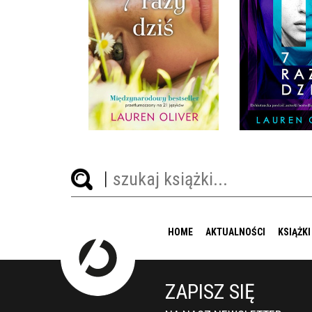
7 RAZY DZIŚ
7 RAZY
LAUREN OLIVER
LAUREN 
OPRAWA MIĘKKA
OPRAWA M
32,90 ZŁ
34,9
HOME
AKTUALNOŚCI
KSIĄŻKI
ZAPISZ SIĘ