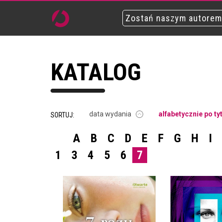
Zostań naszym autorem
KATALOG
data wydania
alfabetycznie po ty
SORTUJ:
A
B
C
D
E
F
G
H
I
1
3
4
5
6
7