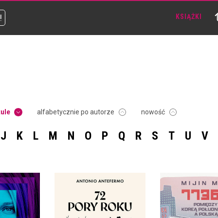
!
KSIĄŻKI
tule
alfabetycznie po autorze
nowość
J
K
L
M
N
O
P
Q
R
S
T
U
V
72 PORY ROKU.
KALENDARZ JAPOŃSKI
7736 KM. PO