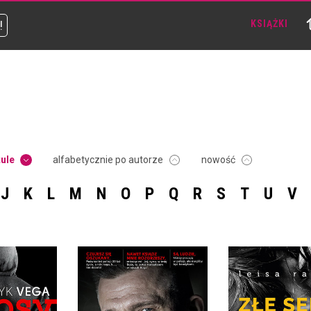
!
KSIĄŻKI
tule
alfabetycznie po autorze
nowość
J
K
L
M
N
O
P
Q
R
S
T
U
V