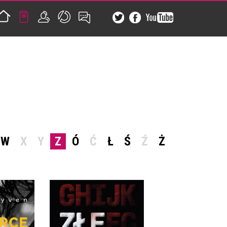
W
X
Y
Z
Ó
Ć
Ł
Ś
Ź
Ż