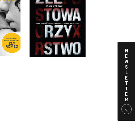
CE
ZŁE TOWARZYSTWO
VEN
JOHN VERDON
KKA
OPRAWA MIĘKKA
 ZŁ
39,90 ZŁ
N
E
W
S
L
E
T
T
E
R