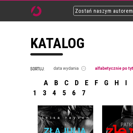
Zostań naszym autorem
KATALOG
data wydania
alfabetycznie po ty
SORTUJ:
A
B
C
D
E
F
G
H
I
1
3
4
5
6
7