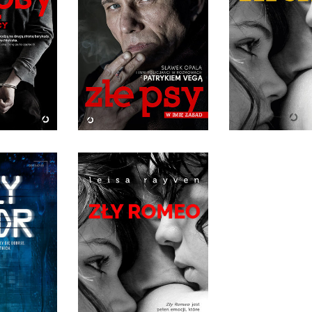
O CIEMNEJ
 MOCY
ZŁE PSY. W IMIĘ ZASAD
ZŁE SER
 VEGA
PATRYK VEGA
LEISA RAY
IĘKKA
OPRAWA MIĘKKA
OPRAWA MIĘ
0 ZŁ
36,90 ZŁ
36,90
ADR
ZŁY ROMEO
WRON
LEISA RAYVEN
IĘKKA
OPRAWA MIĘKKA