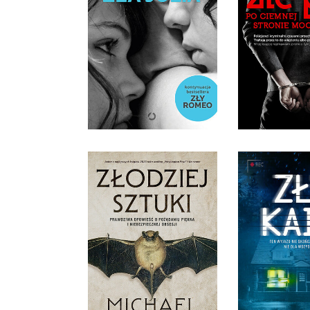
ZŁE PSY. P
STRONIE
ZŁA JULIA
PATRYK
LEISA RAYVEN
OPRAWA M
36,90 ZŁ
36,9
ZŁODZIEJ SZTUKI.
PRAWDZIWA OPOWIEŚĆ
O POŻĄDANIU PIĘKNA I
NIEBEZPIECZNEJ
OBSESJI
ZŁY K
MICHAEL FINKEL
K. GA
OPRAWA MIĘKKA
OPRAWA M