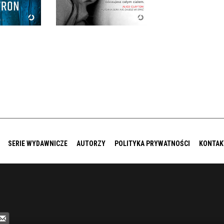
9 ZŁ
36,90 ZŁ
SERIE WYDAWNICZE
AUTORZY
POLITYKA PRYWATNOŚCI
KONTAK