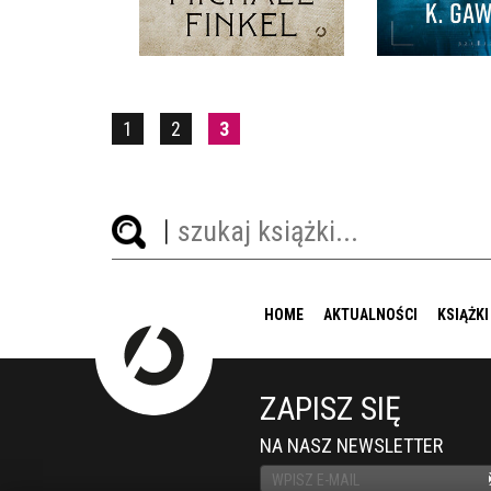
49,99 ZŁ
54,9
1
2
3
HOME
AKTUALNOŚCI
KSIĄŻKI
ZAPISZ SIĘ
NA NASZ NEWSLETTER