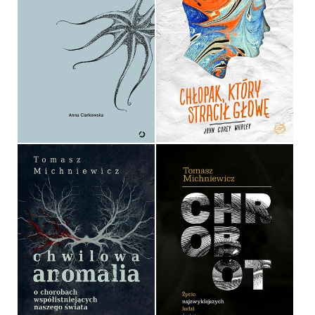
CHŁOPCY, KTÓRYCH
CHŁOPAK, KTÓRY
KOCHAM
STRACIŁ GŁOWĘ
ANNA CIARKOWSKA
JOHN COREY WHALEY
OPRAWA TWARDA
OPRAWA MIĘKKA
39,90 ZŁ
34,90 ZŁ
CHWILOWA ANOMALIA
CHROBOT
TOMEK MICHNIEWICZ
TOMASZ MICHNIEWICZ
OPRAWA TWARDA
OPRAWA TWARDA