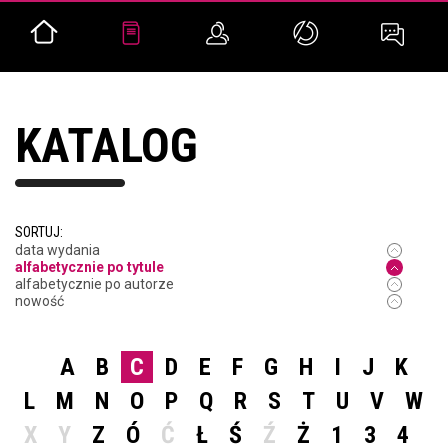
KATALOG
SORTUJ:
data wydania
alfabetycznie po tytule
alfabetycznie po autorze
nowość
A
B
C
D
E
F
G
H
I
J
K
L
M
N
O
P
Q
R
S
T
U
V
W
X
Y
Z
Ó
Ć
Ł
Ś
Ź
Ż
1
3
4