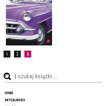
C JAK CISZA
SUE GRAFTON
OPRAWA MIĘKKA
29,90 ZŁ
1
2
3
HOME
AKTUALNOŚCI