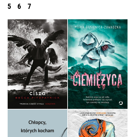
5
6
7
CIEMIĘŻYCA
CISZA
MARIA GĄSIENICA
BECCA FITZPATRICK
ZAWADZKA
OPRAWA MIĘKKA
OPRAWA MIĘKKA
32,90 ZŁ
54,99 ZŁ