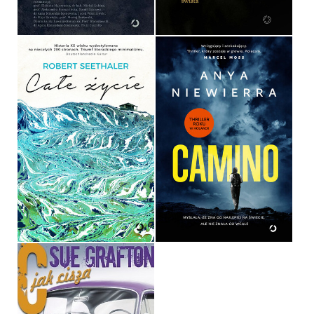
44,99 ZŁ
44,90 ZŁ
CAŁE ŻYCIE
CAMINO
ROBERT SEETHALER
ANYA NIEWIERRA
OPRAWA TWARDA
OPRAWA MIĘKKA
34,90 ZŁ
59,99 ZŁ