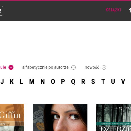
!
KSIĄŻKI
tule
alfabetycznie po autorze
nowość
J
K
L
M
N
O
P
Q
R
S
T
U
V