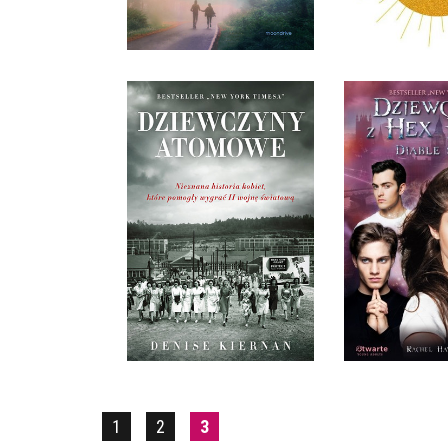
36,90 ZŁ
69,9
DZIEWCZYN
DZIEWCZYNY ATOMOWE
HAL
DENISE KIERNAN
RACHEL H
OPRAWA MIĘKKA
OPRAWA M
34,90 ZŁ
34,9
1
2
3