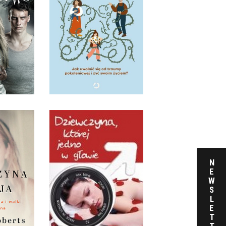
POKOLENIOWEJ I ŻYĆ
TWO
SWOIM ŻYCIEM?
ERTY
SABINE LÜCK
KKA
OPRAWA MIĘKKA
 ZŁ
49,99 ZŁ
ICZYJA.
IA
N
I WALKI
DZIEWCZYNA, KTÓREJ
E
TEINA
JEDNO W GŁOWIE
W
S GIUFFRE
ABBY LEE
S
L
KKA
OPRAWA MIĘKKA
E
T