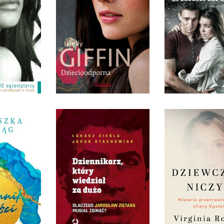
DPORNA
DZIECIOODPORNA
DZIEDZIC
IFFIN
EMILY GIFFIN
C.J. DAUGH
ET
OPRAWA MIĘKKA
OPRAWA MIĘ
 ZŁ
32,90 ZŁ
34,90
DZIEWCZYNA N
DZIENNIKARZ, KTÓRY
HISTOR
WIEDZIAŁ ZA DUŻO.
PRZETRWANIA 
RADOŚCI
OFIARY EPS
ŁUKASZ CIEŚLA, JAKUB
 MACIĄG
STACHOWIAK
VIRGINIA ROBERT
TWARDA
OPRAWA MIĘKKA
OPRAWA MIĘ