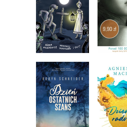
DZIADY CZ. V
DZIECIOO
MIKOŁAJ KOŁYSZKO
EMILY G
OPRAWA TWARDA
POCK
79,99 ZŁ
9,90
DZIEŃ OSTATNICH
SZANS
DZIENNIK 
ROBYN SCHNEIDER
AGNIESZKA
OPRAWA MIĘKKA ZE
SKRZYDEŁKAMI
OPRAWA 