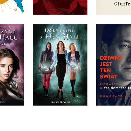
9 ZŁ
54,99 ZŁ
59,99
Y Z HEX
DZIEWCZYNY Z HEX
L
HALL
DZIWNY JEST T
AWKINS
RACHEL HAWKINS
HONORATA ZA
IĘKKA
OPRAWA MIĘKKA
OPRAWA TW
0 ZŁ
32,90 ZŁ
54,99