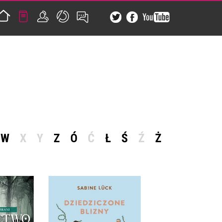
W
X
Y
Z
Ó
Ć
Ł
Ś
Ź
Ż
DZIEDZICZONE BLIZNY.
JAK UWOLNIĆ SIĘ OD
TRAUMY