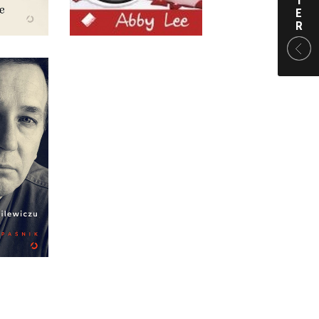
 ZŁ
29,00 ZŁ
T
E
R
EN ŚWIAT
PAŚNIK
ARDA
 ZŁ