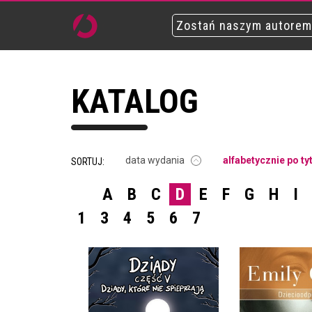
Zostań naszym autorem
KATALOG
data wydania
alfabetycznie po ty
SORTUJ:
A
B
C
D
E
F
G
H
I
1
3
4
5
6
7