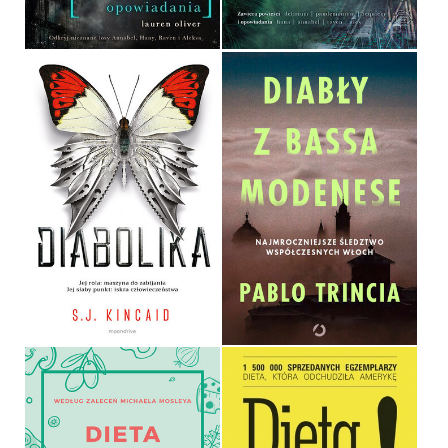
29,90 ZŁ
89,90 ZŁ
DIABŁY Z BASSA
MODENESE.
NAJMROCZNIEJSZE
ŚLEDZTWO
WSPÓŁCZESNYCH WŁOCH
DIABOLIKA
PABLO TRINCIA
S.J. KINCAID
OPRAWA MIĘKKA
36,90 ZŁ
54,99 ZŁ