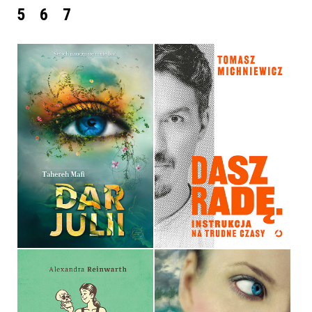
5
6
7
DASZ RADĘ. INSTRUKCJA
DAR JULII
NA TRUDNE CZASY
TAHEREH MAFI
TOMEK MICHNIEWICZ
OPRAWA MIĘKKA
OPRAWA MIĘKKA
34,90 ZŁ
59,99 ZŁ