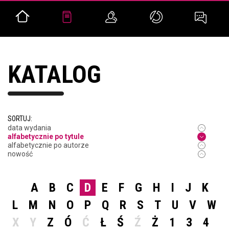
KATALOG
SORTUJ:
data wydania
alfabetycznie po tytule
alfabetycznie po autorze
nowość
A
B
C
D
E
F
G
H
I
J
K
L
M
N
O
P
Q
R
S
T
U
V
W
X
Y
Z
Ó
Ć
Ł
Ś
Ź
Ż
1
3
4