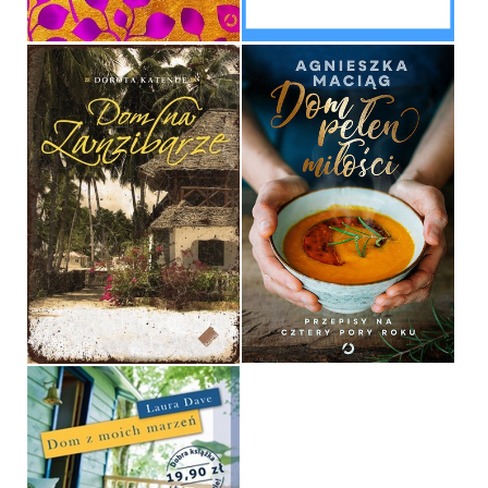
DOM NA ZANZIBARZE
DOM PEŁEN MIŁOŚCI
DOROTA KATENDE
AGNIESZKA MACIĄG
OPRAWA MIĘKKA
OPRAWA TWARDA
34,90 ZŁ
59,99 ZŁ