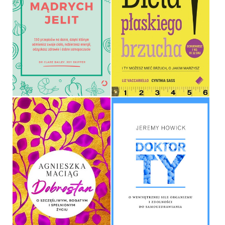
DIETA PŁASKIEGO
DIETA MĄDRYCH JELIT
BRZUCHA!
DR CLARE BAILEY, JOY
LIZ VACCARIELLO, CYNTHIA
SKIPPER
SASS
OPRAWA MIĘKKA ZE SKRZYDEŁKAMI
OPRAWA MIĘKKA
39,90 ZŁ
29,90 ZŁ
DOBROSTAN
DOKTOR TY
AGNIESZKA MACIĄG
JEREMY HOWICK
OPRAWA TWARDA
OPRAWA MIĘKKA ZE SKRZYDEŁKAMI
59,99 ZŁ
39,90 ZŁ