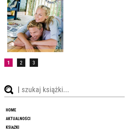
DOM Z MOICH MARZEŃ
LAURA DAVE
POCKET
19,90 ZŁ
1
2
3
HOME
AKTUALNOŚCI
KSIĄŻKI