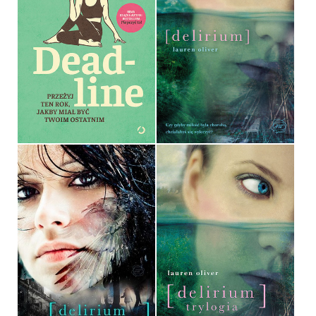
DEADLINE
DELIRIUM
ALEXANDRA REINWARTH
LAUREN OLIVER
OPRAWA MIĘKKA
OPRAWA MIĘKKA
39,99 ZŁ
32,90 ZŁ
DELIRIUM. OPOWIADANIA
DELIRIUM. TRYLOGIA
LAUREN OLIVER
LAUREN OLIVER
OPRAWA MIĘKKA
OPRAWA TWARDA