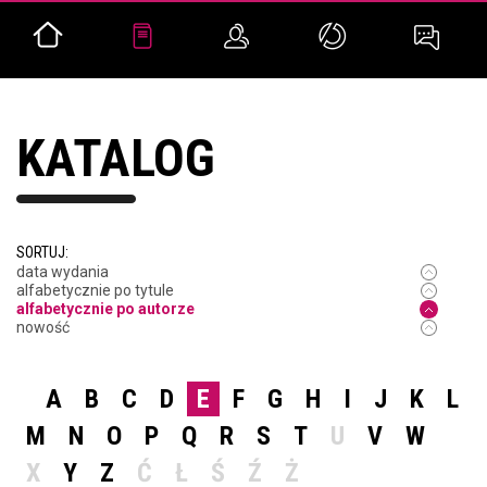
KATALOG
SORTUJ:
data wydania
alfabetycznie po tytule
alfabetycznie po autorze
nowość
A
B
C
D
E
F
G
H
I
J
K
L
M
N
O
P
Q
R
S
T
U
V
W
X
Y
Z
Ć
Ł
Ś
Ź
Ż