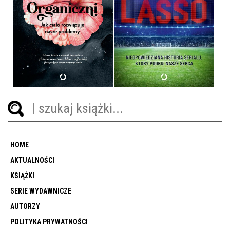
ROZWIĄZUJE NASZE
PROBLEMY
TED LASSO
GIULIA ENDERS
JEREMY EGNER
OPRAWA MIĘKKA
OPRAWA MIĘKKA
59,99 ZŁ
54,99 ZŁ
HOME
AKTUALNOŚCI
KSIĄŻKI
SERIE WYDAWNICZE
AUTORZY
POLITYKA PRYWATNOŚCI