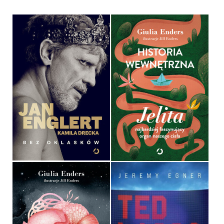
HISTORIA WEWNĘTRZNA.
JELITA – NAJBARDZIEJ
BEZ OKLASKÓW
FASCYNUJĄCY ORGAN
NASZEGO CIAŁA
KAMILA DRECKA, JAN
ENGLERT
GIULIA ENDERS
OPRAWA TWARDA
OPRAWA MIĘKKA
54,99 ZŁ
49,99 ZŁ
ORGANICZNI. JAK CIAŁO