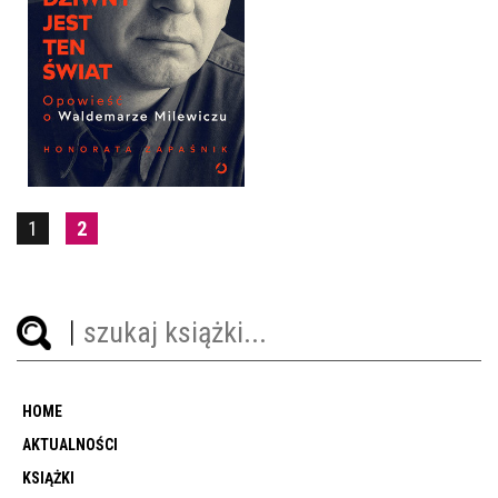
DZIWNY JEST TEN ŚWIAT
HONORATA ZAPAŚNIK
OPRAWA TWARDA
54,99 ZŁ
1
2
HOME
AKTUALNOŚCI
KSIĄŻKI