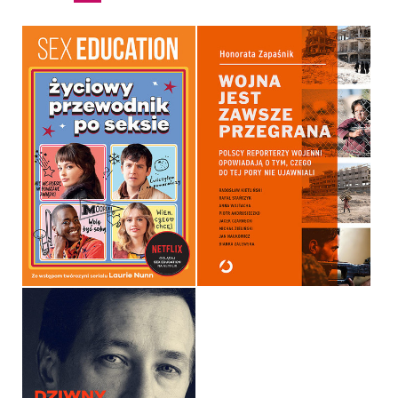
ŻYCIOWY PRZEWODNIK
WOJNA JEST ZAWSZE
PO SEKSIE.
PRZEGRANA
OPRACOWANIE ZBIOROWE
HONORATA ZAPAŚNIK
OPRAWA TWARDA
OPRAWA MIĘKKA ZE SKRZYDEŁKAMI
44,99 ZŁ
39,90 ZŁ