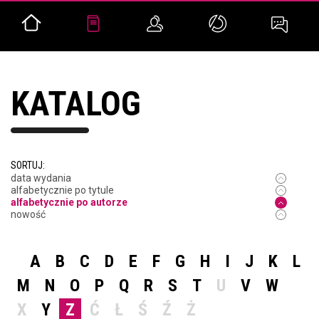
KATALOG
SORTUJ:
data wydania
alfabetycznie po tytule
alfabetycznie po autorze
nowość
A
B
C
D
E
F
G
H
I
J
K
L
M
N
O
P
Q
R
S
T
U
V
W
X
Y
Z
Ć
Ł
Ś
Ź
Ż