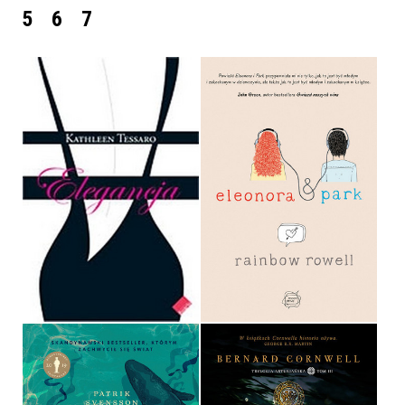
5
6
7
ELEONORA I PARK
ELEGANCJA
RAINBOW ROWELL
KATHLEEN TESSARO
OPRAWA MIĘKKA
29,90 ZŁ
36,90 ZŁ