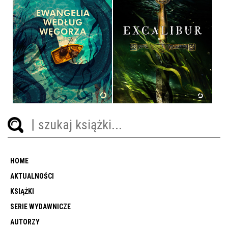
EWANGELIA WEDŁUG
WĘGORZA
EXCALIBUR
PATRIK SVENSSON
BERNARD CORNWELL
OPRAWA MIĘKKA ZE SKRZYDEŁKAMI
OPRAWA TWARDA
39,90 ZŁ
49,90 ZŁ
HOME
AKTUALNOŚCI
KSIĄŻKI
SERIE WYDAWNICZE
AUTORZY