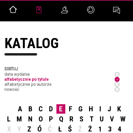
KATALOG
SORTUJ:
data wydania
alfabetycznie po tytule
alfabetycznie po autorze
nowość
A
B
C
D
E
F
G
H
I
J
K
L
M
N
O
P
Q
R
S
T
U
V
W
X
Y
Z
Ó
Ć
Ł
Ś
Ź
Ż
1
3
4