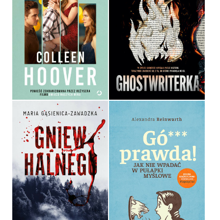
GHOSTWRITERKA
GDYBY NIE TY. WYDANIE
FILMOWE
JULIE CLARK
COLLEEN HOOVER
OPRAWA MIĘKKA Z BARWIONYMI
OPRAWA MIĘKKA
BRZEGAMI
49,99 ZŁ
59,99 ZŁ
GNIEW HALNEGO
GÓ*** PRAWDA!
MARIA GĄSIENICA
ZAWADZKA
ALEXANDRA REINWARTH
OPRAWA MIĘKKA
OPRAWA MIĘKKA ZE SKRZYDEŁKAMI