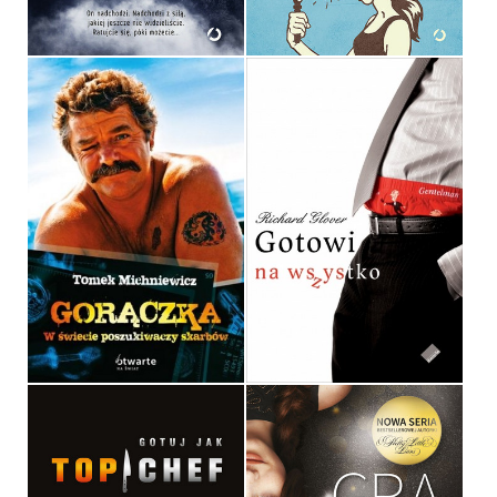
49,99 ZŁ
39,99 ZŁ
GORĄCZKA
GOTOWI NA WSZYSTKO
TOMEK MICHNIEWICZ
RICHARD GLOVER
OPRAWA MIĘKKA
OPRAWA MIĘKKA
39,90 ZŁ
29,90 ZŁ