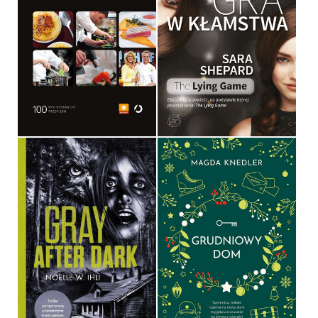
GOTUJ JAK TOP CHEF
GRA W KŁAMSTWA
SARA SHEPARD
OPRAWA TWARDA
OPRAWA MIĘKKA
59,90 ZŁ
34,90 ZŁ
GRAY AFTER DARK
GRUDNIOWY DOM
NOELLE WEST IHLI
MAGDA KNEDLER
OPRAWA MIĘKKA
OPRAWA MIĘKKA
49,99 ZŁ
49,99 ZŁ