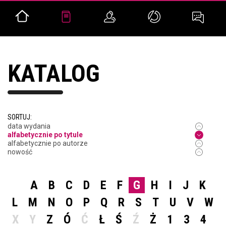
KATALOG
SORTUJ:
data wydania
alfabetycznie po tytule
alfabetycznie po autorze
nowość
A
B
C
D
E
F
G
H
I
J
K
L
M
N
O
P
Q
R
S
T
U
V
W
X
Y
Z
Ó
Ć
Ł
Ś
Ź
Ż
1
3
4