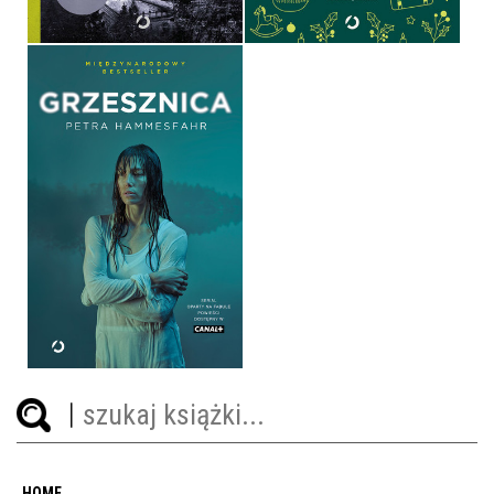
GRZESZNICA
PETRA HAMMESFAHR
OPRAWA MIĘKKA
39,90 ZŁ
HOME