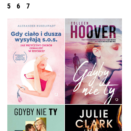
5
6
7
GDY CIAŁO I DUSZA
WYSYŁAJĄ SOS
GDYBY NIE TY
ALEXANDER KUGELSTADT
COLLEEN HOOVER
OPRAWA MIĘKKA
OPRAWA MIĘKKA ZE SKRZYDEŁKAMI
44,99 ZŁ
39,90 ZŁ