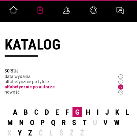
KATALOG
SORTUJ:
data wydania
alfabetycznie po tytule
alfabetycznie po autorze
nowość
A
B
C
D
E
F
G
H
I
J
K
L
M
N
O
P
Q
R
S
T
U
V
W
X
Y
Z
Ć
Ł
Ś
Ź
Ż