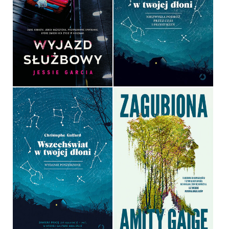
WSZECHŚWIAT W TWOJEJ
WYJAZD SŁUŻBOWY
DŁONI
JESSIE GARCIA
CHRISTOPHE GALFARD
OPRAWA MIĘKKA
OPRAWA TWARDA
54,99 ZŁ
39,90 ZŁ
WSZECHŚWIAT W TWOJEJ
DŁONI
ZAGUBIONA
CHRISTOPHE GALFARD
AMITY GAIGE
OPRAWA MIĘKKA
OPRAWA MIĘKKA
59,99 ZŁ
54,99 ZŁ