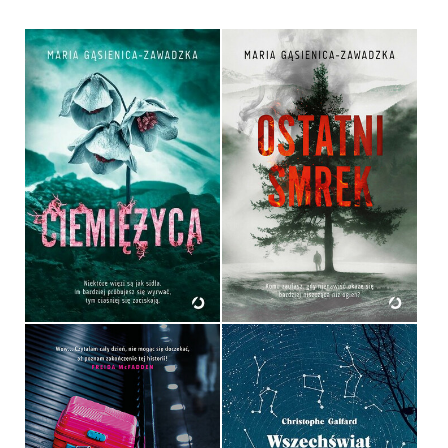
CIEMIĘŻYCA
OSTATNI SMREK
MARIA GĄSIENICA
MARIA GĄSIENICA
ZAWADZKA
ZAWADZKA
OPRAWA MIĘKKA
OPRAWA MIĘKKA
54,99 ZŁ
54,99 ZŁ