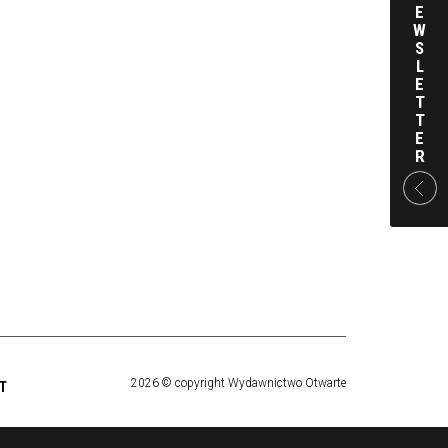
E
W
S
L
E
T
T
E
R
2026 © copyright Wydawnictwo Otwarte
T