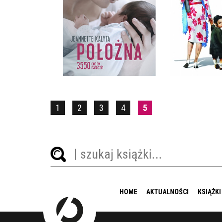
POŁOŻNA
KABAR
JEANNETTE KALYTA
MANULA K
OPRAWA TWARDA
OPRAWA M
39,90 ZŁ
32,9
1
2
3
4
5
HOME
AKTUALNOŚCI
KSIĄŻKI