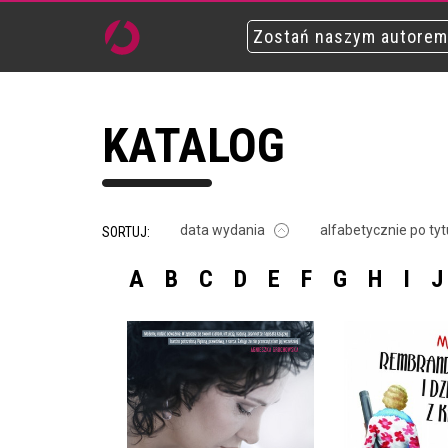
Zostań naszym autorem
KATALOG
data wydania
alfabetycznie po tyt
SORTUJ:
A
B
C
D
E
F
G
H
I
J
REMBRANDT,
DZIEWCZ