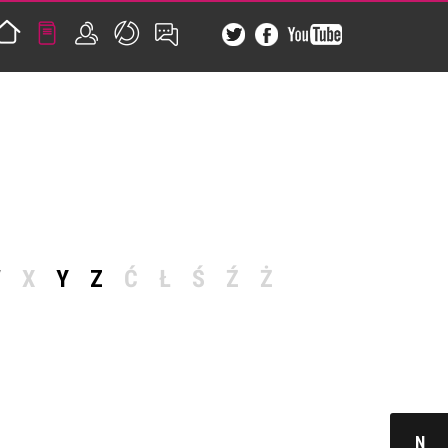
W
X
Y
Z
Ć
Ł
Ś
Ź
Ż
N