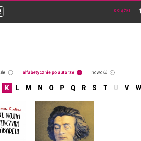
!
KSIĄŻKI
ule
alfabetycznie po autorze
nowość
K
L
M
N
O
P
Q
R
S
T
U
V
 WOJNA I
FACECJE
YNA Z