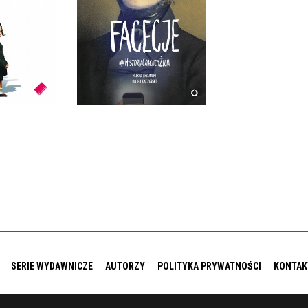
ETU
PATRYK BRYLIŃSKI, MACIEJ
ALICKA
KACZYŃSKI
IĘKKA
OPRAWA MIĘKKA
0 ZŁ
39,90 ZŁ
SERIE WYDAWNICZE
AUTORZY
POLITYKA PRYWATNOŚCI
KONTAK