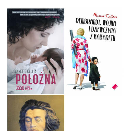
REMBRANDT, WOJNA I
DZIEWCZYNA Z
POŁOŻNA
KABARETU
JEANNETTE KALYTA
MANULA KALICKA
OPRAWA TWARDA
OPRAWA MIĘKKA
39,90 ZŁ
32,90 ZŁ