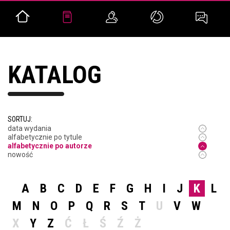
KATALOG
SORTUJ:
data wydania
alfabetycznie po tytule
alfabetycznie po autorze
nowość
A
B
C
D
E
F
G
H
I
J
K
L
M
N
O
P
Q
R
S
T
U
V
W
X
Y
Z
Ć
Ł
Ś
Ź
Ż