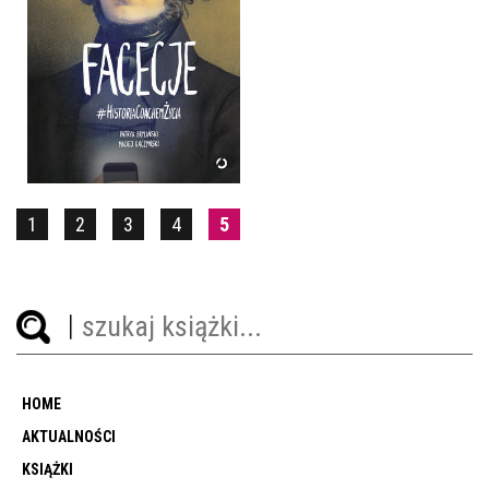
FACECJE
PATRYK BRYLIŃSKI, MACIEJ
KACZYŃSKI
OPRAWA MIĘKKA
39,90 ZŁ
1
2
3
4
5
HOME
AKTUALNOŚCI
KSIĄŻKI