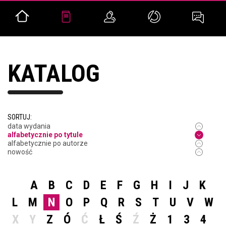
KATALOG
SORTUJ:
data wydania
alfabetycznie po tytule
alfabetycznie po autorze
nowość
A
B
C
D
E
F
G
H
I
J
K
L
M
N
O
P
Q
R
S
T
U
V
W
X
Y
Z
Ó
Ć
Ł
Ś
Ź
Ż
1
3
4