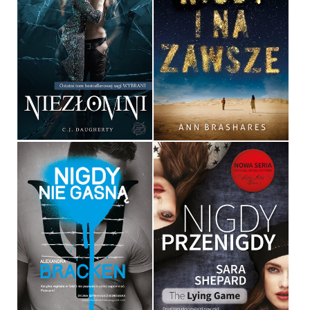
NIEZŁOMNI
NIGDY I NA ZAWSZE
C.J. DAUGHERTY
ANN BRASHARES
OPRAWA MIĘKKA
OPRAWA MIĘKKA
39,90 ZŁ
32,90 ZŁ
NIGDY NIE GASNĄ
NIGDY, PRZENIGDY
ALEXANDRA BRACKEN
SARA SHEPARD
OPRAWA MIĘKKA
OPRAWA MIĘKKA