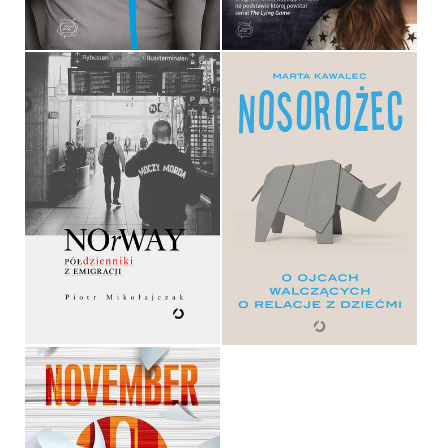
36,90 ZŁ
34,90 ZŁ
NOSOROŻEC. O OJCACH
WALCZĄCYCH O RELACJE
NORWAY
Z DZIEĆMI
PIOTR MIKOŁAJCZAK
MARTA KAWALEC
OPRAWA MIĘKKA ZE SKRZYDEŁKAMI
OPRAWA MIĘKKA
44,99 ZŁ
49,99 ZŁ