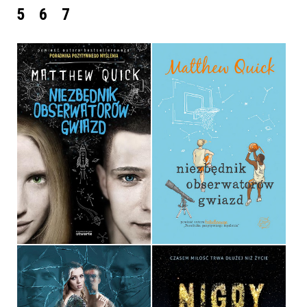
5
6
7
NIEZBĘDNIK
NIEZBĘDNIK
OBSERWATORÓW GWIAZD
OBSERWATORÓW GWIAZD
MATTHEW QUICK
MATTHEW QUICK
OPRAWA MIĘKKA
OPRAWA MIĘKKA
34,90 ZŁ
36,90 ZŁ