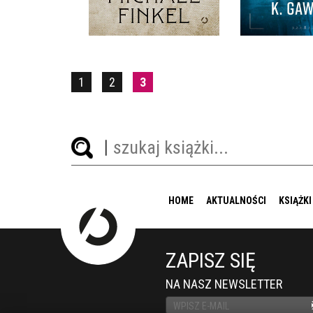
49,99 ZŁ
54,9
1
2
3
HOME
AKTUALNOŚCI
KSIĄŻKI
ZAPISZ SIĘ
NA NASZ NEWSLETTER