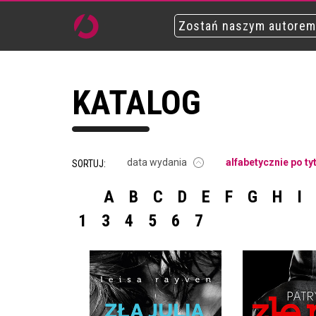
Zostań naszym autorem
KATALOG
data wydania
alfabetycznie po ty
SORTUJ:
A
B
C
D
E
F
G
H
I
1
3
4
5
6
7