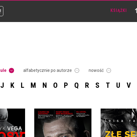
!
KSIĄŻKI
tule
alfabetycznie po autorze
nowość
J
K
L
M
N
O
P
Q
R
S
T
U
V