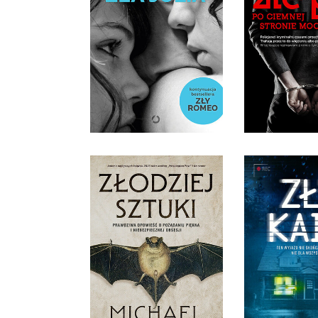
ZŁE PSY. P
STRONIE
ZŁA JULIA
PATRYK
LEISA RAYVEN
OPRAWA M
36,90 ZŁ
36,9
ZŁODZIEJ SZTUKI.
PRAWDZIWA OPOWIEŚĆ
O POŻĄDANIU PIĘKNA I
NIEBEZPIECZNEJ
OBSESJI
ZŁY K
MICHAEL FINKEL
K. GA
OPRAWA MIĘKKA
OPRAWA M