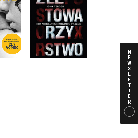
CE
ZŁE TOWARZYSTWO
VEN
JOHN VERDON
KKA
OPRAWA MIĘKKA
 ZŁ
39,90 ZŁ
N
E
W
S
L
E
T
T
E
R