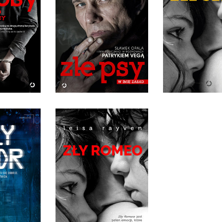
O CIEMNEJ
 MOCY
ZŁE PSY. W IMIĘ ZASAD
ZŁE SER
 VEGA
PATRYK VEGA
LEISA RAY
IĘKKA
OPRAWA MIĘKKA
OPRAWA MIĘ
0 ZŁ
36,90 ZŁ
36,90
ADR
ZŁY ROMEO
WRON
LEISA RAYVEN
IĘKKA
OPRAWA MIĘKKA