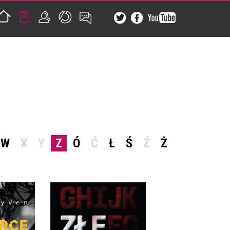
W
X
Y
Z
Ó
Ć
Ł
Ś
Ź
Ż