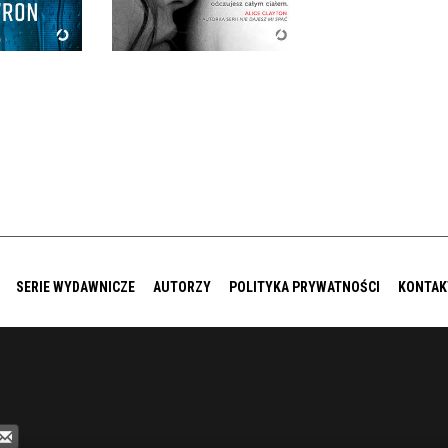
9 ZŁ
36,90 ZŁ
SERIE WYDAWNICZE
AUTORZY
POLITYKA PRYWATNOŚCI
KONTAK