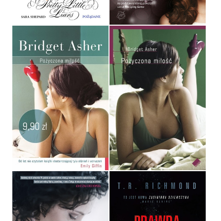
32,90 ZŁ
34,90 ZŁ
POŻYCZONA MIŁOŚĆ
POŻYCZONA MIŁOŚĆ
BRIDGET ASHER
BRIDGET ASHER
POCKET
OPRAWA MIĘKKA
9,90 ZŁ
32,90 ZŁ