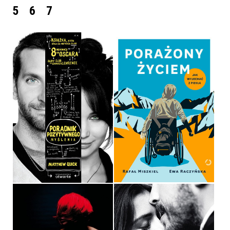
5
6
7
PORAŻONY ŻYCIEM. JAK
PORADNIK
WYJECHAĆ Z PIEKŁA
POZYTYWNEGO
MYŚLENIA
EWA RACZYŃSKA, RAFAŁ
MATTHEW QUICK
MISZKIEL
OPRAWA MIĘKKA
OPRAWA MIĘKKA
34,90 ZŁ
59,99 ZŁ