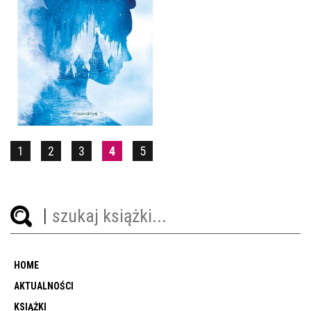
PRZEKLEŃSTWO SONI
KATHRYN PURDIE
36,90 ZŁ
1
2
3
4
5
HOME
AKTUALNOŚCI
KSIĄŻKI