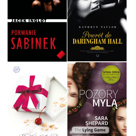
POWRÓT DO DARINGHAM
PORWANIE SABINEK
HALL
JACEK INGLOT
KATHRYN TAYLOR
OPRAWA MIĘKKA
OPRAWA MIĘKKA
32,90 ZŁ
36,90 ZŁ
POŻĄDANE
POZORY MYLĄ
SARA SHEPARD
SARA SHEPARD
OPRAWA MIĘKKA
OPRAWA MIĘKKA