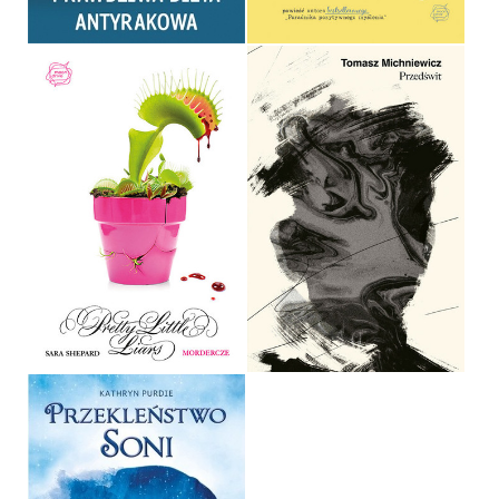
PRETTY LITTLE LIARS 16
PRZEDŚWIT
SARA SHEPARD
TOMASZ MICHNIEWICZ
OPRAWA MIĘKKA
OPRAWA TWARDA
36,90 ZŁ
49,99 ZŁ