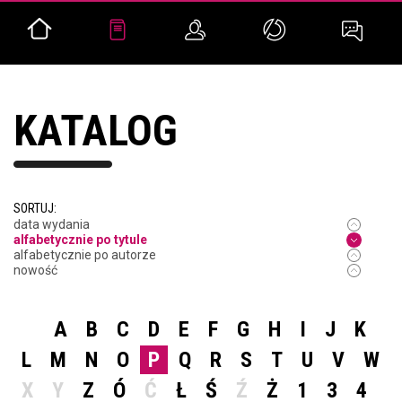
KATALOG
SORTUJ:
data wydania
alfabetycznie po tytule
alfabetycznie po autorze
nowość
A
B
C
D
E
F
G
H
I
J
K
L
M
N
O
P
Q
R
S
T
U
V
W
X
Y
Z
Ó
Ć
Ł
Ś
Ź
Ż
1
3
4