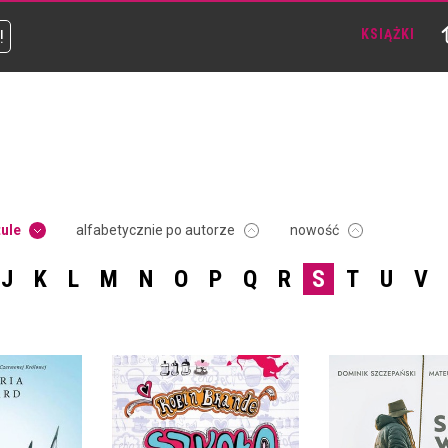
!
KSIĄŻKI
tule
alfabetycznie po autorze
nowość
J
K
L
M
N
O
P
Q
R
S
T
U
V
SZLAK WISŁY.