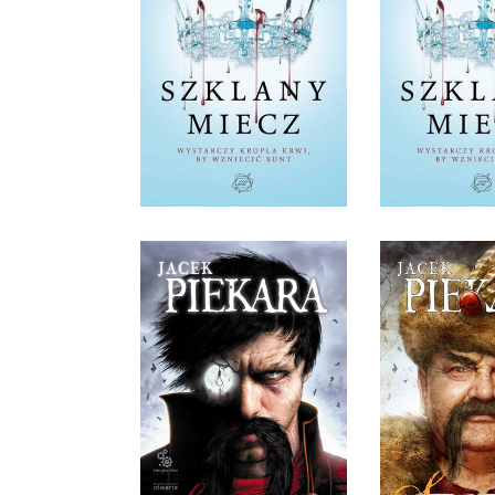
SZKLANY MIECZ
SZKLANY
VICTORIA AVEYARD
VICTORIA 
OPRAWA MIĘKKA
OPRAWA 
36,90 ZŁ
39,9
SZUBIENICZNIK
SZUBIEN
JACEK PIEKARA
JACEK P
OPRAWA MIĘKKA
OPRAWA M