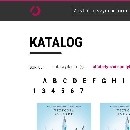
Zostań naszym autorem
KATALOG
data wydania
alfabetycznie po ty
SORTUJ:
A
B
C
D
E
F
G
H
I
1
3
4
5
6
7