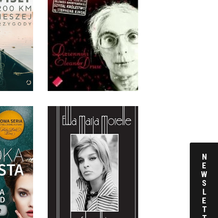
ZYGODY
IGÓRA,
SZPITAL KRÓLESTWO
EPAŃSKI
ELEANOR DRUSE
KKA
 ZŁ
29,00 ZŁ
N
E
MSTA
SŁODKIE ŻYCIE
W
PARD
EWA MARIA MORELLE
S
L
KKA
OPRAWA MIĘKKA
E
T