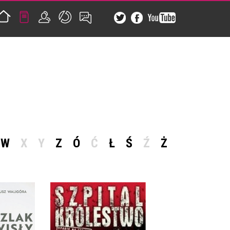
W
X
Y
Z
Ó
Ć
Ł
Ś
Ź
Ż
 1200 KM