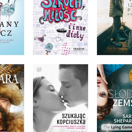
PIESZEJ PR
SZKOŁA, MIŁOŚĆ I INNE
 MIECZ
DIETY
MATEUSZ WAL
AVEYARD
ROBIN BRANDE
DOMINIK SZCZ
TWARDA
OPRAWA MIĘKKA
OPRAWA MIĘ
0 ZŁ
34,90 ZŁ
79,99
ICZNIK
SŁODKA ZE
SZUKAJĄC KOPCIUSZKA
IEKARA
SARA SHE
COLLEEN HOOVER
IĘKKA
OPRAWA MIĘ