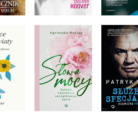
0 ZŁ
17,90 ZŁ
36,90
EJ KWIATY
SŁOWA MOCY
SŁUŻBY SPE
KAUR
AGNIESZKA MACIĄG
PATRYK V
TWARDA
OPRAWA TWARDA
OPRAWA MIĘ
0 ZŁ
59,90 ZŁ
36,90