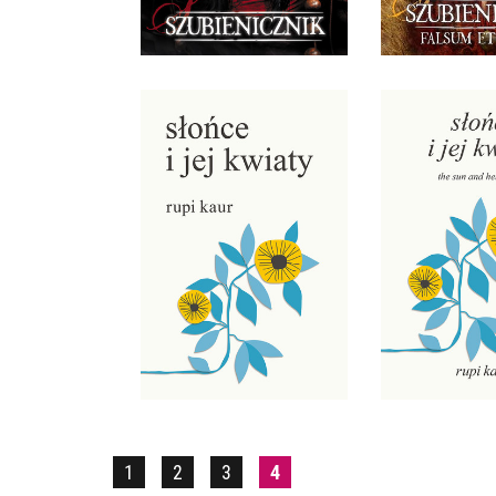
39,90 ZŁ
39,9
SŁOŃCE I JEJ KWIATY
SŁOŃCE I J
RUPI KAUR
RUPI 
OPRAWA MIĘKKA
OPRAWA 
34,90 ZŁ
39,9
1
2
3
4