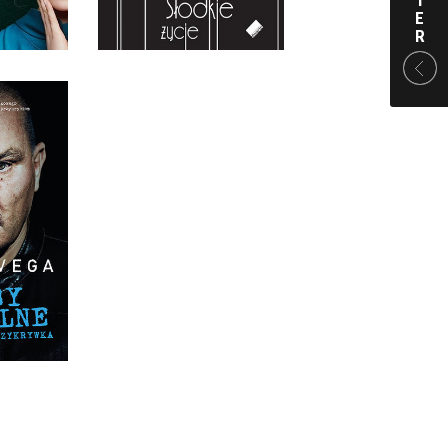
 ZŁ
34,00 ZŁ
T
E
R
CJALNE
EGA
KKA
 ZŁ