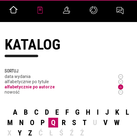
KATALOG
SORTUJ:
data wydania
alfabetycznie po tytule
alfabetycznie po autorze
nowość
A
B
C
D
E
F
G
H
I
J
K
L
M
N
O
P
Q
R
S
T
U
V
W
X
Y
Z
Ć
Ł
Ś
Ź
Ż