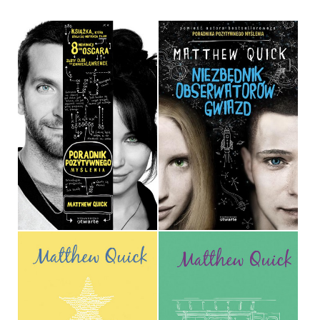
PORADNIK
POZYTYWNEGO
NIEZBĘDNIK
MYŚLENIA
OBSERWATORÓW GWIAZD
MATTHEW QUICK
MATTHEW QUICK
OPRAWA MIĘKKA
OPRAWA MIĘKKA
34,90 ZŁ
34,90 ZŁ