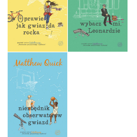
PRAWIE JAK GWIAZDA
ROCKA
WYBACZ MI, LEONARDZIE
MATTHEW QUICK
MATTHEW QUICK
OPRAWA MIĘKKA
OPRAWA MIĘKKA
36,90 ZŁ
36,90 ZŁ
NIEZBĘDNIK
OBSERWATORÓW GWIAZD
MATTHEW QUICK
OPRAWA MIĘKKA
36,90 ZŁ