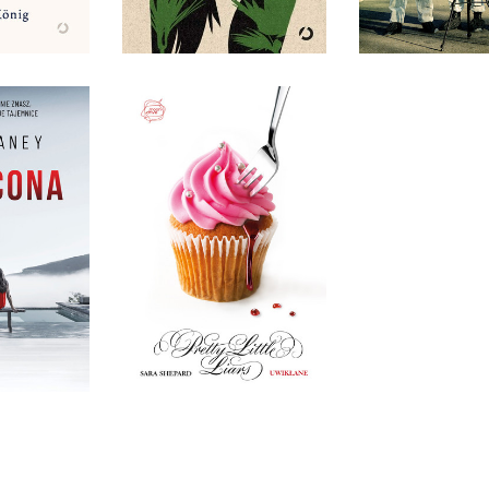
9 ZŁ
36,90 ZŁ
44,90
ONA
UWIKŁANE
ANEY
SARA SHEPARD
IĘKKA
OPRAWA MIĘKKA
9 ZŁ
32,90 ZŁ