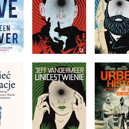
UJARZMIENIE
UKOJEN
LOVE
JEFF VANDERMEER
JEFF VANDE
HOOVER
OPRAWA MIĘKKA
OPRAWA MIĘ
0 ZŁ
36,90 ZŁ
36,90
ACJE. JAK
URBEX HIS
YMI LECZĄ
ŁUKASZ DĄBR
NIAJĄ Z
OMAGAJĄ
KONRAD NIEDZ
ITAĆ
UNICESTWIENIE
JAKUB STAN
KÖNIG
JEFF VANDERMEER
OPRAWA MIĘK
IĘKKA
OPRAWA MIĘKKA
SKRZYDEŁK