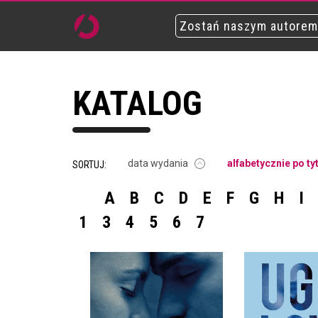
Zostań naszym autorem
KATALOG
data wydania
alfabetycznie po ty
SORTUJ:
A
B
C
D
E
F
G
H
I
1
3
4
5
6
7