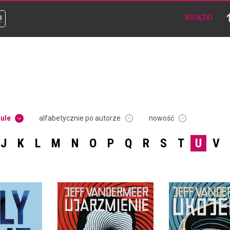
!
KSIĄŻKI
tule
alfabetycznie po autorze
nowość
J
K
L
M
N
O
P
Q
R
S
T
U
V