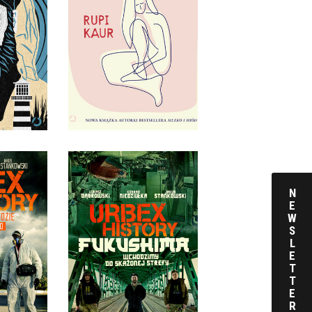
IE
UKOJENIE ZE SŁÓW
RMEER
RUPI KAUR
KKA
OPRAWA MIĘKKA
 ZŁ
49,99 ZŁ
URBEX HISTORY.
TORY
FUKUSHIMA
N
E
OWSKI,
ŁUKASZ DĄBROWSKI,
W
IUŁKA,
KONRAD NIEDZIUŁKA,
S
KOWSKI
JAKUB STANKOWSKI
L
E
KA ZE
OPRAWA MIĘKKA ZE
T
AMI
SKRZYDEŁKAMI
T
E
R