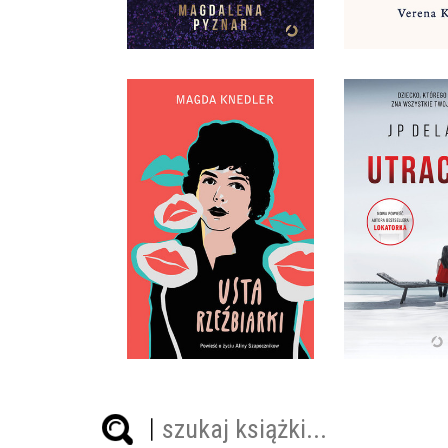
49,99 ZŁ
54,9
USTA RZEŹBIARKI
UTRAC
MAGDA KNEDLER
JP DEL
OPRAWA TWARDA
OPRAWA M
49,99 ZŁ
49,9