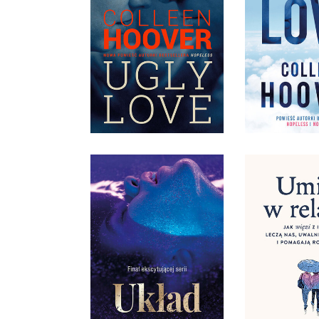
UGLY LOVE
UGLY 
COLLEEN HOOVER
COLLEEN 
OPRAWA MIĘKKA
36,90 ZŁ
39,9
UMIEĆ W REL
WIĘZI Z INN
NAS, UWAL
TRAUM I P
UKŁAD
ROZKW
MAGDALENA PYZNAR
VERENA 
OPRAWA MIĘKKA
OPRAWA M