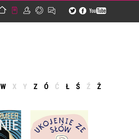
W
X
Y
Z
Ó
Ć
Ł
Ś
Ź
Ż