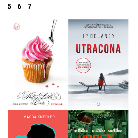
5
6
7
UWIKŁANE
UTRACONA
SARA SHEPARD
JP DELANEY
OPRAWA MIĘKKA
OPRAWA MIĘKKA
32,90 ZŁ
49,99 ZŁ
URBEX HISTORY.