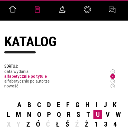
KATALOG
SORTUJ:
data wydania
alfabetycznie po tytule
alfabetycznie po autorze
nowość
A
B
C
D
E
F
G
H
I
J
K
L
M
N
O
P
Q
R
S
T
U
V
W
X
Y
Z
Ó
Ć
Ł
Ś
Ź
Ż
1
3
4