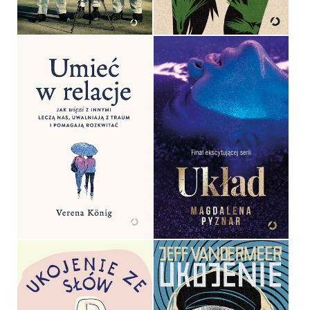
44,90 ZŁ
36,90 ZŁ
UMIEĆ W RELACJE. JAK
WIĘZI Z INNYMI LECZĄ
NAS, UWALNIAJĄ Z
TRAUM I POMAGAJĄ
ROZKWITAĆ
UKŁAD
VERENA KÖNIG
MAGDALENA PYZNAR
OPRAWA MIĘKKA
OPRAWA MIĘKKA
54,99 ZŁ
49,99 ZŁ