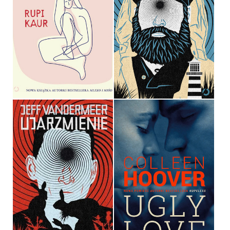
UKOJENIE ZE SŁÓW
UKOJENIE
RUPI KAUR
JEFF VANDERMEER
OPRAWA MIĘKKA
OPRAWA MIĘKKA
49,99 ZŁ
36,90 ZŁ
UJARZMIENIE
UGLY LOVE
JEFF VANDERMEER
COLLEEN HOOVER
OPRAWA MIĘKKA
OPRAWA MIĘKKA
36,90 ZŁ
36,90 ZŁ