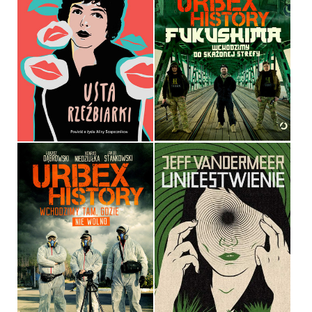
FUKUSHIMA
ŁUKASZ DĄBROWSKI,
USTA RZEŹBIARKI
KONRAD NIEDZIUŁKA, JAKUB
MAGDA KNEDLER
STANKOWSKI
OPRAWA TWARDA
OPRAWA MIĘKKA ZE SKRZYDEŁKAMI
49,99 ZŁ
44,90 ZŁ
URBEX HISTORY
ŁUKASZ DĄBROWSKI,
UNICESTWIENIE
KONRAD NIEDZIUŁKA, JAKUB
STANKOWSKI
JEFF VANDERMEER
OPRAWA MIĘKKA ZE SKRZYDEŁKAMI
OPRAWA MIĘKKA