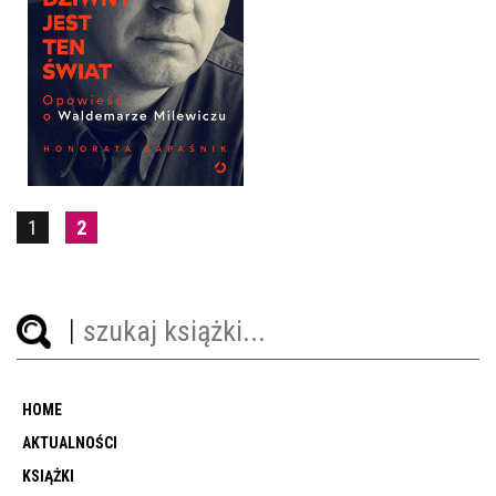
DZIWNY JEST TEN ŚWIAT
HONORATA ZAPAŚNIK
OPRAWA TWARDA
54,99 ZŁ
1
2
HOME
AKTUALNOŚCI
KSIĄŻKI