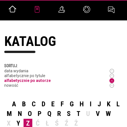
KATALOG
SORTUJ:
data wydania
alfabetycznie po tytule
alfabetycznie po autorze
nowość
A
B
C
D
E
F
G
H
I
J
K
L
M
N
O
P
Q
R
S
T
U
V
W
X
Y
Z
Ć
Ł
Ś
Ź
Ż