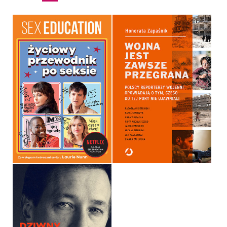
ŻYCIOWY PRZEWODNIK
WOJNA JEST ZAWSZE
PO SEKSIE.
PRZEGRANA
OPRACOWANIE ZBIOROWE
HONORATA ZAPAŚNIK
OPRAWA TWARDA
OPRAWA MIĘKKA ZE SKRZYDEŁKAMI
44,99 ZŁ
39,90 ZŁ