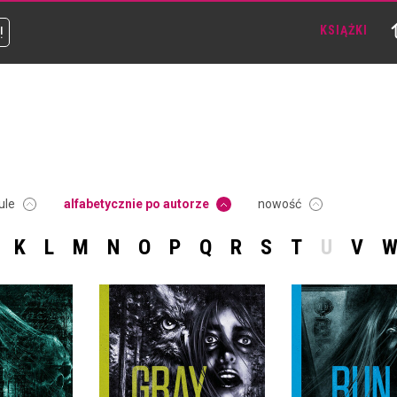
!
KSIĄŻKI
ule
alfabetycznie po autorze
nowość
K
L
M
N
O
P
Q
R
S
T
U
V