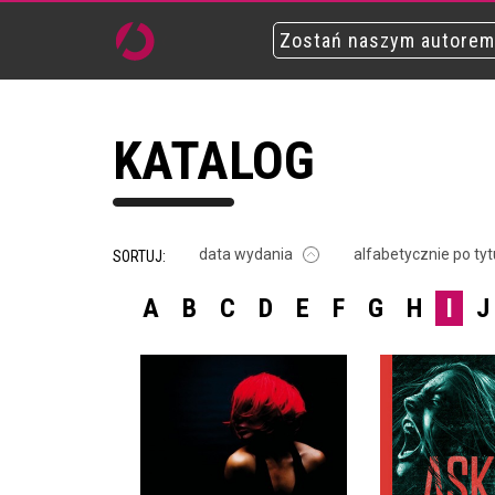
Zostań naszym autorem
KATALOG
data wydania
alfabetycznie po tyt
SORTUJ:
A
B
C
D
E
F
G
H
I
J