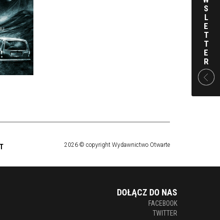
RED
S
 IHLI
L
E
KKA
T
T
 ZŁ
E
R
2026 © copyright Wydawnictwo Otwarte
T
DOŁĄCZ DO NAS
FACEBOOK
TWITTER