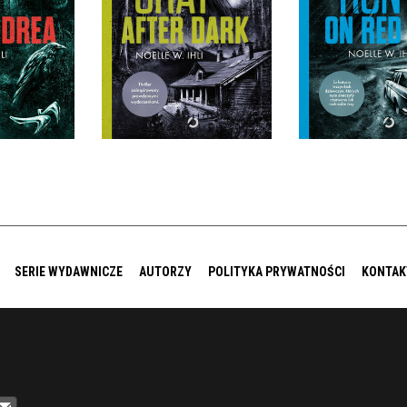
ANDREA
GRAY AFTER DARK
RUN ON 
ST IHLI
NOELLE WEST IHLI
NOELLE WEST
IĘKKA
OPRAWA MIĘKKA
OPRAWA MIĘ
9 ZŁ
49,99 ZŁ
49,99
SERIE WYDAWNICZE
AUTORZY
POLITYKA PRYWATNOŚCI
KONTAK