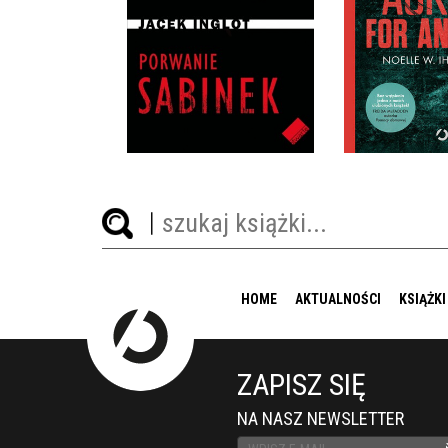
PORWANIE SABINEK
ASK FOR 
JACEK INGLOT
NOELLE WE
OPRAWA MIĘKKA
OPRAWA M
32,90 ZŁ
49,9
HOME
AKTUALNOŚCI
KSIĄŻKI
ZAPISZ SIĘ
NA NASZ NEWSLETTER