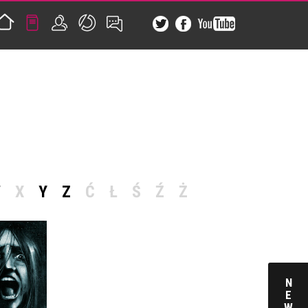
W
X
Y
Z
Ć
Ł
Ś
Ź
Ż
N
E
W