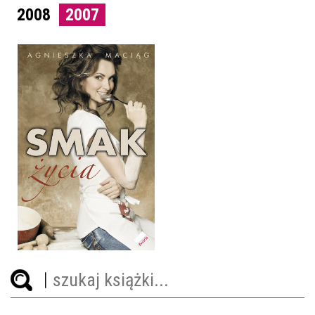
2008
2007
SMAK ŻYCIA
AGNIESZKA MACIĄG
OPRAWA MIĘKKA
49,00 ZŁ