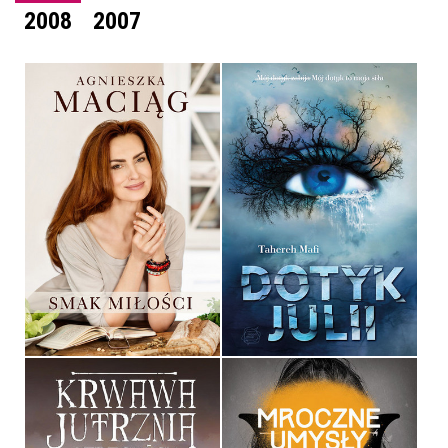
2008
2007
SMAK MIŁOŚCI
DOTYK JULII
AGNIESZKA MACIĄG
TAHEREH MAFI
OPRAWA TWARDA
OPRAWA MIĘKKA
49,90 ZŁ
34,90 ZŁ