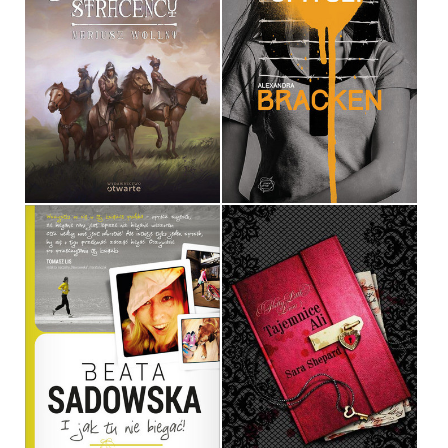
KRWAWA JUTRZNIA
MROCZNE UMYSŁY
MARIUSZ WOLLNY
ALEXANDRA BRACKEN
OPRAWA MIĘKKA
OPRAWA MIĘKKA
39,90 ZŁ
36,90 ZŁ
I JAK TU NIE BIEGAĆ!
TAJEMNICE ALI
BEATA SADOWSKA
SARA SHEPARD
OPRAWA MIĘKKA
OPRAWA MIĘKKA