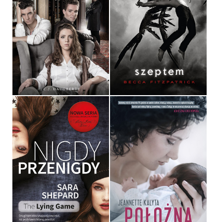
ZAGROŻENI
SZEPTEM
C.J. DAUGHERTY
BECCA FITZPATRICK
OPRAWA MIĘKKA
POCKET
39,90 ZŁ
14,90 ZŁ
NIGDY, PRZENIGDY
POŁOŻNA
SARA SHEPARD
JEANNETTE KALYTA
OPRAWA MIĘKKA
OPRAWA TWARDA
34,90 ZŁ
39,90 ZŁ