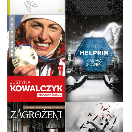
39,90 ZŁ
36,90 ZŁ
JUSTYNA KOWALCZYK
ZIMOWA OPOWIEŚĆ
BOGDAN CHRUŚCICKI
MARK HELPRIN
OPRAWA TWARDA
OPRAWA TWARDA
39,90 ZŁ
49,90 ZŁ