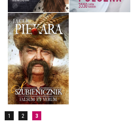
SZUBIENICZNIK
JACEK PIEKARA
OPRAWA MIĘKKA
39,90 ZŁ
1
2
3