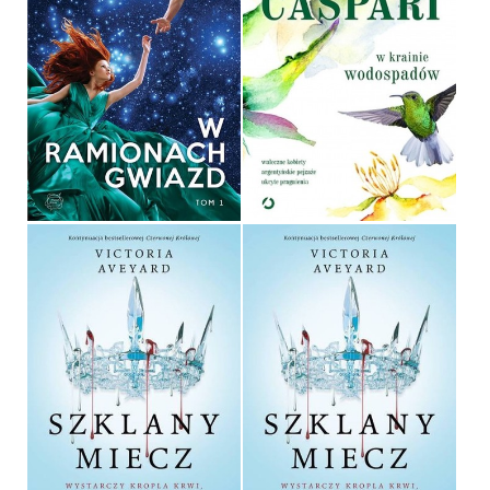
W RAMIONACH GWIAZD
W KRAINIE WODOSPADÓW
AMIE KAUFMAN, MEAGAN
SPOONER
SOFIA CASPARI
OPRAWA MIĘKKA
OPRAWA MIĘKKA
36,90 ZŁ
39,90 ZŁ
SZKLANY MIECZ
SZKLANY MIECZ
VICTORIA AVEYARD
VICTORIA AVEYARD
OPRAWA MIĘKKA
OPRAWA TWARDA