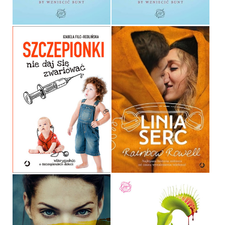
36,90 ZŁ
39,90 ZŁ
SZCZEPIONKI
LINIA SERC
IZABELA FILC-REDLIŃSKA
RAINBOW ROWELL
OPRAWA MIĘKKA
OPRAWA MIĘKKA
39,90 ZŁ
34,90 ZŁ