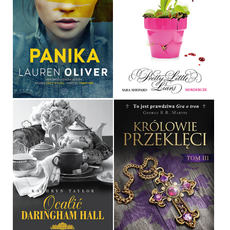
PANIKA
PRETTY LITTLE LIARS 16
LAUREN OLIVER
SARA SHEPARD
OPRAWA MIĘKKA
OPRAWA MIĘKKA
36,90 ZŁ
36,90 ZŁ
OCALIĆ DARINGHAM
KRÓLOWIE PRZEKLĘCI.
HALL
TOM III
KATHRYN TAYLOR
MAURICE DRUON
OPRAWA MIĘKKA
OPRAWA TWARDA
36,90 ZŁ
49,90 ZŁ