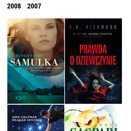
2008
2007
SAMULKA
PRAWDA O DZIEWCZYNIE
KINGA FACON
T.R. RICHMOND
OPRAWA MIĘKKA
OPRAWA MIĘKKA
32,90 ZŁ
32,90 ZŁ