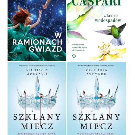
W RAMIONACH GWIAZD
W KRAINIE WODOSPADÓW
AMIE KAUFMAN, MEAGAN
SPOONER
SOFIA CASPARI
OPRAWA MIĘKKA
OPRAWA MIĘKKA
36,90 ZŁ
39,90 ZŁ
SZKLANY MIECZ
SZKLANY MIECZ
VICTORIA AVEYARD
VICTORIA AVEYARD
OPRAWA MIĘKKA
OPRAWA TWARDA