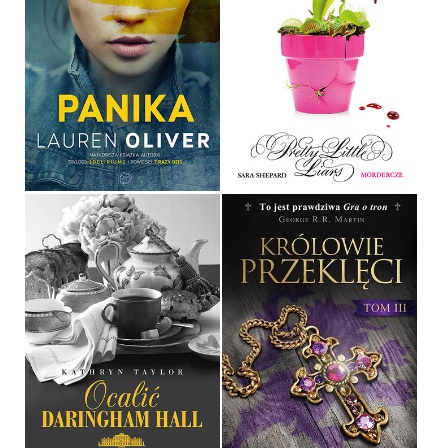
PANIKA
PRETTY LITTLE LIARS 16
LAUREN OLIVER
SARA SHEPARD
OPRAWA MIĘKKA
OPRAWA MIĘKKA
36,90 ZŁ
36,90 ZŁ
OCALIĆ DARINGHAM
KRÓLOWIE PRZEKLĘCI.
HALL
TOM III
KATHRYN TAYLOR
MAURICE DRUON
OPRAWA MIĘKKA
OPRAWA TWARDA
36,90 ZŁ
49,90 ZŁ