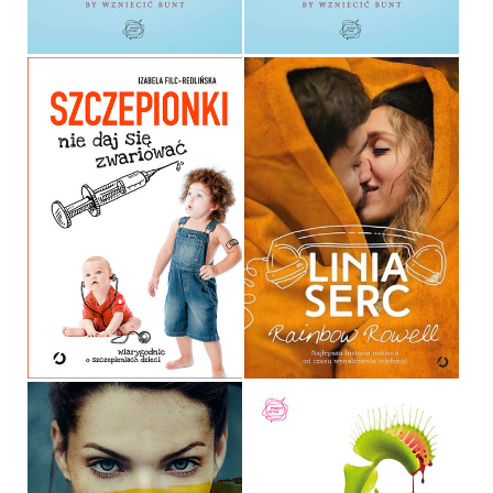
36,90 ZŁ
39,90 ZŁ
SZCZEPIONKI
LINIA SERC
IZABELA FILC-REDLIŃSKA
RAINBOW ROWELL
OPRAWA MIĘKKA
OPRAWA MIĘKKA
39,90 ZŁ
34,90 ZŁ