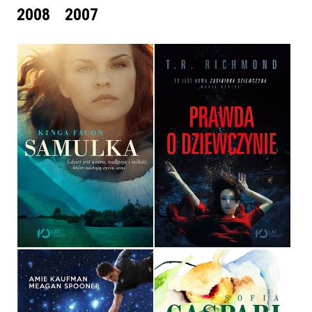
2008
2007
SAMULKA
PRAWDA O DZIEWCZYNIE
KINGA FACON
T.R. RICHMOND
OPRAWA MIĘKKA
OPRAWA MIĘKKA
32,90 ZŁ
32,90 ZŁ