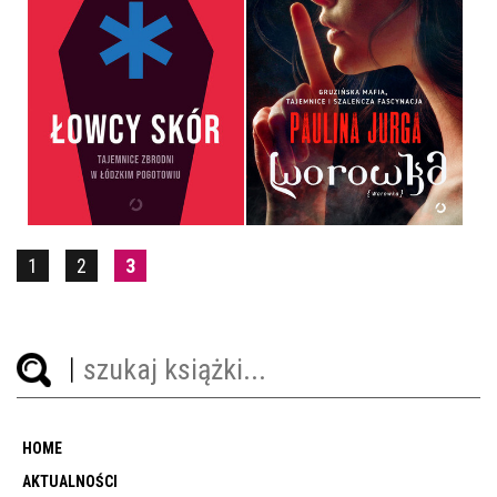
ŁOWCY SKÓR. TAJEMNICE
ZBRODNI W ŁÓDZKIM
POGOTOWIU
WOROWKA
TOMASZ PATORA
PAULINA JURGA
OPRAWA MIĘKKA
OPRAWA MIĘKKA
54,99 ZŁ
49,99 ZŁ
1
2
3
HOME
AKTUALNOŚCI