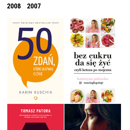
2008
2007
BEZ CUKRU DA SIĘ ŻYĆ,
50 ZDAŃ, KTÓRE UŁATWIĄ
CZYLI KETOZA PO
CI ŻYCIE
MOJEMU
KARIN KUSCHIK
KATARZYNA PUŁAWSKA
OPRAWA MIĘKKA
OPRAWA MIĘKKA
49,99 ZŁ
64,99 ZŁ