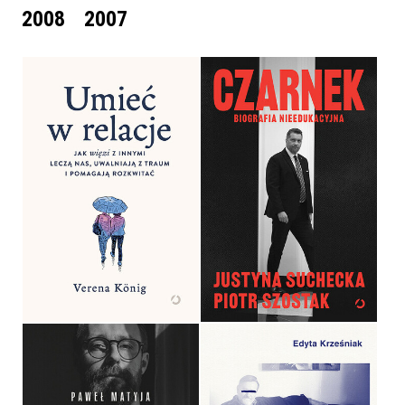
2008
2007
UMIEĆ W RELACJE. JAK
WIĘZI Z INNYMI LECZĄ
CZARNEK. BIOGRAFIA
NAS, UWALNIAJĄ Z
NIEEDUKACYJNA
TRAUM I POMAGAJĄ
ROZKWITAĆ
JUSTYNA SUCHECKA, PIOTR
VERENA KÖNIG
SZOSTAK
OPRAWA MIĘKKA
OPRAWA MIĘKKA
54,99 ZŁ
54,99 ZŁ