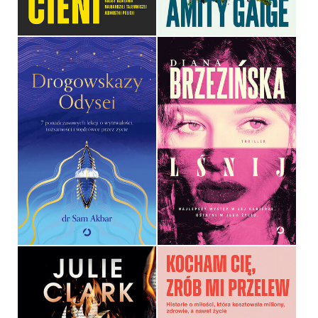
49,99 ZŁ
54,99 ZŁ
DROGOWSKAZY ODYSEI. 7
PONADCZASOWYCH
LEKCJI O WYTRWAŁOŚCI,
TOŻSAMOŚCI I
WĘDRÓWCE PRZEZ ŻYCIE
LŚNIJ
DR SAM AKBAR
DIANA BRZEZIŃSKA
OPRAWA MIĘKKA
OPRAWA MIĘKKA
49,99 ZŁ
54,99 ZŁ
KOCHAM CIĘ, ZRÓB MI
PRZELEW. HISTORIE O