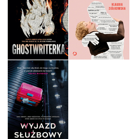
MIŁOŚCI, KTÓRA
GHOSTWRITERKA
KOSZTOWAŁA MILIONY,
ZDROWIE, A NAWET ŻYCIE
JULIE CLARK
KLAUDIA ZIÓŁKOWSKA
OPRAWA MIĘKKA Z BARWIONYMI
BRZEGAMI
OPRAWA MIĘKKA
59,99 ZŁ
49,99 ZŁ
WYJAZD SŁUŻBOWY
JESSIE GARCIA
OPRAWA MIĘKKA
54,99 ZŁ