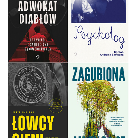
ADWOKAT DIABŁÓW.
OPOWIEŚCI Z SAMEGO
PSYCHOLOG. SPRAWA
DNA SĄDOWEGO PIEKŁA
ANDRZEJA SAMSONA
PAWEŁ MATYJA
EDYTA KRZEŚNIAK
OPRAWA MIĘKKA
OPRAWA MIĘKKA
64,99 ZŁ
59,99 ZŁ
ŁOWCY CIENI. KULISY
DZIAŁANIA NAJBARDZIEJ
TAJEMNICZEJ
JEDNOSTKI POLICJI
ZAGUBIONA
PIOTR HALICKI
AMITY GAIGE
OPRAWA MIĘKKA
OPRAWA MIĘKKA